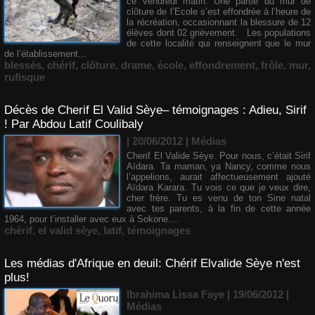
ce vendredi matin. Une partie du mur de
clôture de l’Ecole s’est effondrée à l’heure de
la récréation, occasionnant la blessure de 12
élèves dont 02 grièvement. Les populations
de cette localité qui renseignent que le mur
de l’établissement...
blessés
,
chérif
,
clôture
,
drame
,
école
,
effondrement
,
frôle
,
mur
,
rufisque
Décès de Cherif El Valid Sèye– témoignages : Adieu, Sirif
! Par Abdou Latif Coulibaly
| 20/06/2012
|
Médias
Cherif El Valide Sèye. Pour nous, c’était Sirif
Aïdara. Ta maman, ya Nancy, comme nous
l’appelions, aurait affectueusement ajouté
Aïdara Karara. Tu vois ce que je veux dire,
cher frère. Tu es venu de ton Sine natal
avec tes parents, à la fin de cette année
1964, pour t’installer avec eux à Sokone....
chérif
,
el valid sèye
,
latif
,
témoignages
Les médias d'Afrique en deuil: Chérif Elvalide Sèye n'est
plus!
Ibrahima Lissa Faye | 19/06/2012
|
Médias