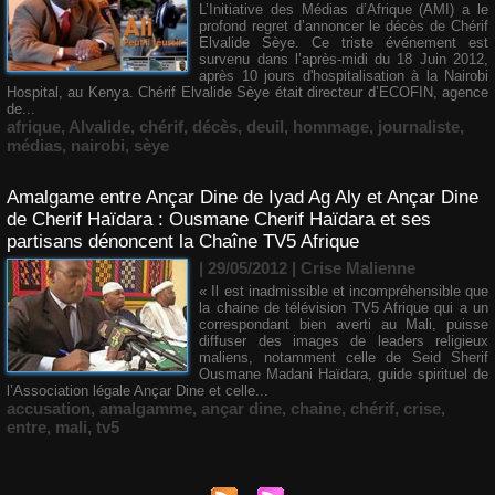
L’Initiative des Médias d’Afrique (AMI) a le
profond regret d’annoncer le décès de Chérif
Elvalide Sèye. Ce triste événement est
survenu dans l’après-midi du 18 Juin 2012,
après 10 jours d'hospitalisation à la Nairobi
Hospital, au Kenya. Chérif Elvalide Sèye était directeur d’ECOFIN, agence
de...
afrique
,
Alvalide
,
chérif
,
décès
,
deuil
,
hommage
,
journaliste
,
médias
,
nairobi
,
sèye
Amalgame entre Ançar Dine de Iyad Ag Aly et Ançar Dine
de Cherif Haïdara : Ousmane Cherif Haïdara et ses
partisans dénoncent la Chaîne TV5 Afrique
| 29/05/2012
|
Crise Malienne
« Il est inadmissible et incompréhensible que
la chaine de télévision TV5 Afrique qui a un
correspondant bien averti au Mali, puisse
diffuser des images de leaders religieux
maliens, notamment celle de Seid Sherif
Ousmane Madani Haïdara, guide spirituel de
l’Association légale Ançar Dine et celle...
accusation
,
amalgamme
,
ançar dine
,
chaine
,
chérif
,
crise
,
entre
,
mali
,
tv5