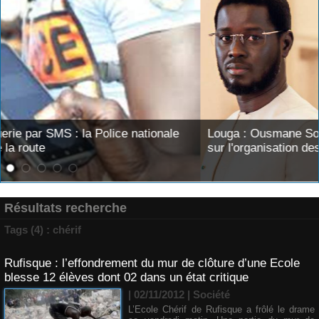
Louga : Ousmane Sonko interpelle le Président Diomay
sur l'organisation des élections locales
Résultats recherche
Tags (4) : chérif
Rufisque : l’effondrement du mur de clôture d’une Ecole
blesse 12 élèves dont 02 dans un état critique
| 02/11/2012
|
Société
L’Ecole Chérif de Rufisque a frôlé le drame