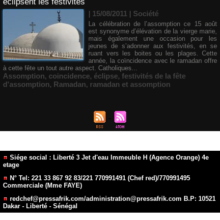
éclipsent les festivités
| 15/08/2011
|
Société
La célébration de l’assomption ce 15 août
est synonyme d’élévation de la vierge marie,
mais également une occasion pour les
jeunes de s’adonner aux festivités, en se
ruant vers les boites ou les plages. Cette
année, la coïncidence avec le ramadan offre
à cette fête un tout autre aspect. Catholiques...
Assomption
,
coincidence
,
éclipse
,
festivités de la fête
d'assomption
,
Ramadan
,
ramadan et assomption
Siége social : Liberté 3 Jet d'eau Immeuble H (Agence Orange) 4e
etage
N° Tel: 221 33 867 92 83/221 770991491 (Chef red)/770991495
Commerciale (Mme FAYE)
redchef@pressafrik.com/administration@pressafrik.com B.P: 10521
Dakar - Liberté - Sénégal