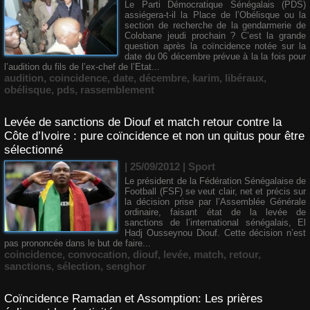
Le Parti Démocratique Sénégalais (PDS)
assiégera-t-il la Place de l’Obélisque ou la
section de recherche de la gendarmerie de
Colobane jeudi prochain ? C’est la grande
question après la coïncidence notée sur la
date du 06 décembre prévue à la la fois pour
l’audition du fils de l’ex-chef de l’Etat...
audition
,
coincidence
,
date
,
décembre
,
karim
,
libéraux
,
obélisque
,
pds
,
rassemblement
Levée de sanctions de Diouf et match retour contre la
Côte d’Ivoire : pure coïncidence et non un quitus pour être
sélectionné
| 25/09/2012
|
Sport
Le président de la Fédération Sénégalaise de
Football (FSF) se veut clair, net et précis sur
la décision prise par l’Assemblée Générale
ordinaire, faisant état de la levée de
sanctions de l’international sénégalais, El
Hadj Ousseynou Diouf. Cette décision n’est
pas prononcée dans le but de faire...
coincidence
,
convocation
,
diouf
,
levée
,
match
,
retour
,
sanctions
,
sélection
,
senghor
Coïncidence Ramadan et Assomption: Les prières