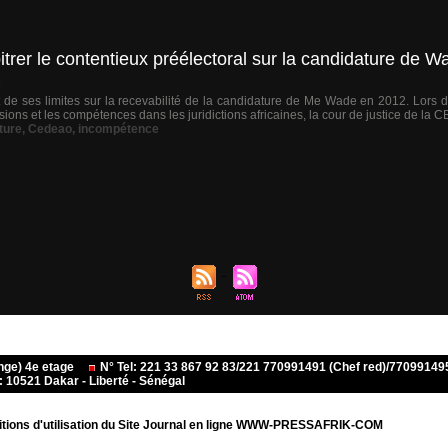
er le contentieux préélectoral sur la candidature de 
e
de ses limites sur la recevabilité de la candidature de Me Wade en 2012. Lors d
ssions et les compétences dans les juridictions africaines, la cour de justice de la
ture
,
Cedeao
,
incompétence
ange) 4e etage
N° Tel: 221 33 867 92 83/221 770991491 (Chef red)/770991
10521 Dakar - Liberté - Sénégal
tions d'utilisation du Site Journal en ligne WWW-PRESSAFRIK-COM