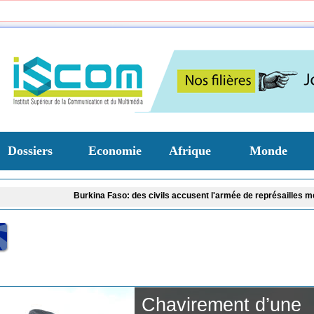
Dossiers
Economie
Afrique
Monde
Burkina Faso: des civils accusent l'armée de représailles meurtrières 
Crise dans le