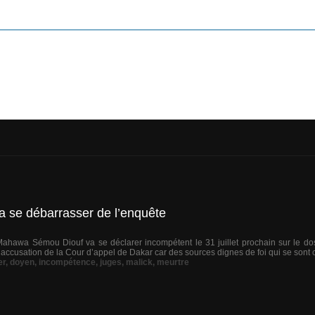
a se débarrasser de l’enquête
hawa Sémou Diouf va se déclarer incompétent le 31 juillet prochain sur le dossie
’accusation de la Cour d’appel de Dakar car des sources dignes de foi qui se sont c
er
,
doyen
,
incompétence
,
juges
,
malick
,
meurtre