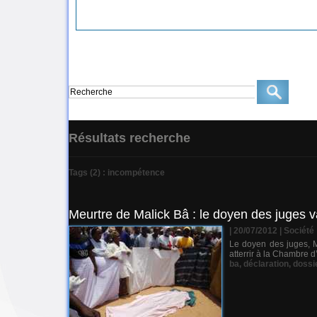
Résultats recherche
Tags (2) : incompétence
Meurtre de Malick Bâ : le doyen des juges v
| 20/07/2012
|
Société
Le doyen des juges, Ma
atterrir à la Chambre d
ba
,
déclaration
,
dossi