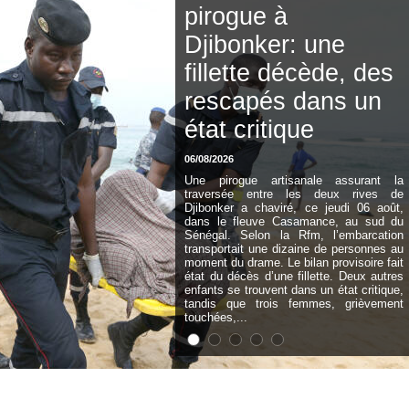
supérieur : le
ministre Boubacar
Camara auditionné
par la mission
d'information sur
l'instabilité des
universités
06/08/2026
Le ministre de l’Enseignement supérieur,
de la Recherche et de l’Innovation, le Dr
Boubacar Camara, a pris part ce jeudi 6
août 2026 aux travaux de la mission
d’information consacrée à la crise
récurrente qui secoue les universités
publiques sénégalaises. Accompagné
d'une délégation de son département
ministériel, le ministre s'est prêté à un
exercice d'explication approfondi devant
les...