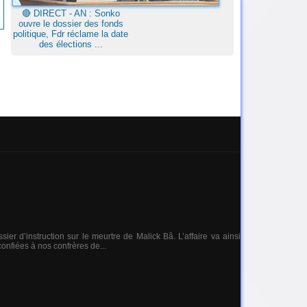
🔴​ DIRECT - AN : Sonko
ouvre le dossier des fonds
politique, Fdr réclame la date
des élections ...
r d’instruction sur le meurtre de Malick Bâ. L’affaire va ainsi
onfiées à nos confrères de...