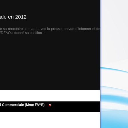
Wade en 2012
e sa rencontre ce mardi avec la presse, en vue d’informer et de
 CEDEAO a donné sa position...
495 Commerciale (Mme FAYE)