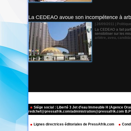
La CEDEAO avoue son incompétence à arbitr
| 28/09/2011
|
Politiqu
La CEDEAO a fait part 
sensibiliser sur les mi
arbitre
,
aveu
,
candida
Siége social : Liberté 3 Jet d'eau Immeuble H (Agence Or
redchef@pressafrik.com/administration@pressafrik.com B.P: 
Lignes directrices éditoriales de PressAfrik.com
Condi