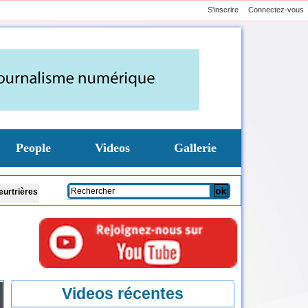
S'inscrire
Connectez-vous
People
Videos
Gallerie
après une attaque jihadiste
Foot : Le Real Madrid annonce la prolongation du 
Videos récentes