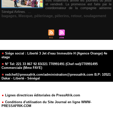
vont finalement arriver les journées du jeudi
et vendredi. La promesse est faite par le
coordonnateur de la compagnie aérienne
Sénégal Airlines. ...
bagages
,
Mecque
,
pèlerinage
,
pèlerins
,
retour
,
soulagement
Siége social : Liberté 3 Jet d'eau Immeuble H (Agence Orange) 4e
etage
N° Tel: 221 33 867 92 83/221 770991491 (Chef red)/770991495
Commerciale (Mme FAYE)
redchef@pressafrik.com/administration@pressafrik.com B.P: 10521
Dakar - Liberté - Sénégal
Lignes directrices éditoriales de PressAfrik.com
Conditions d'utilisation du Site Journal en ligne WWW-
PRESSAFRIK-COM