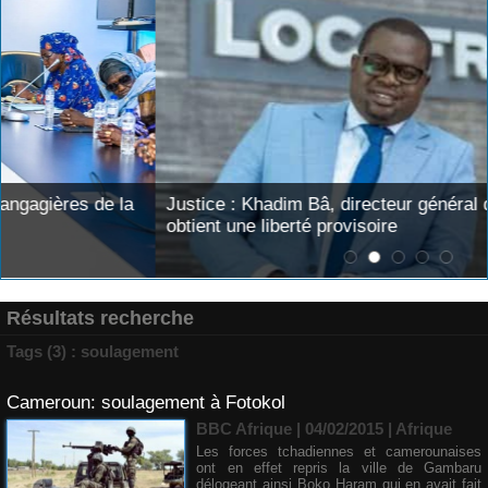
Justice : Khadim Bâ, directeur général de Locafrique,
obtient une liberté provisoire
Résultats recherche
Tags (3) : soulagement
Cameroun: soulagement à Fotokol
BBC Afrique | 04/02/2015
|
Afrique
Les forces tchadiennes et camerounaises
ont en effet repris la ville de Gambaru
délogeant ainsi Boko Haram qui en avait fait