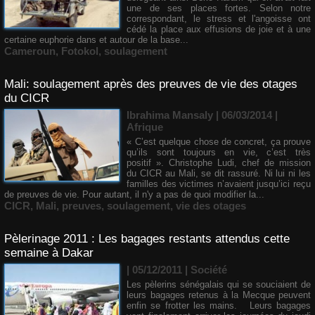
une de ses places fortes. Selon notre
correspondant, le stress et l'angoisse ont
cédé la place aux effusions de joie et à une
certaine euphorie dans et autour de la base...
Cameroun
,
Fotokol
,
soulagement
Mali: soulagement après des preuves de vie des otages
du CICR
Ibrahima Mansaly
| 06/03/2014
|
Afrique
« C’est quelque chose de concret, ça prouve
qu’ils sont toujours en vie, c’est très
positif ». Christophe Ludi, chef de mission
du CICR au Mali, se dit rassuré. Ni lui ni les
familles des victimes n’avaient jusqu’ici reçu
de preuves de vie. Pour autant, il n'y a pas de quoi modifier la...
CICR
,
Mali
,
preuves
,
soulagement
,
vie des otages
Pèlerinage 2011 : Les bagages restants attendus cette
semaine à Dakar
| 05/12/2011
|
Société
Les pèlerins sénégalais qui se souciaient de
leurs bagages retenus à la Mecque peuvent
enfin se frotter les mains. Leurs bagages