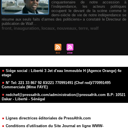
cinquantenaire de notre accession à
l’indépendance, les acteurs politiques
occupent le devant de la scène comme le
demi-siècle de vie de notre indépendance se
résume aux seuls faits d’armes des politiciens» a constaté le Directeur de
publication de Walf...
front
,
inauguration
,
locaux
,
nouveaux
,
terre
,
walf
Siége social : Liberté 3 Jet d'eau Immeuble H (Agence Orange) 4e
etage
N° Tel: 221 33 867 92 83/221 770991491 (Chef red)/770991495
Commerciale (Mme FAYE)
redchef@pressafrik.com/administration@pressafrik.com B.P: 10521
Dakar - Liberté - Sénégal
Lignes directrices éditoriales de PressAfrik.com
Conditions d'utilisation du Site Journal en ligne WWW-