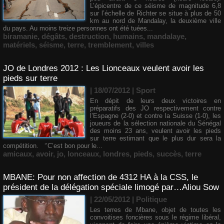
L’épicentre de ce séisme de magnitude 6,8
sur l’échelle de Richter se situe à plus de 50
km au nord de Mandalay, la deuxième ville
du pays. Au moins treize personnes ont été tuées...
biramanie
,
dégâts
,
destruction
,
humains
,
mandalaye
,
matériels
,
séisme
,
terre
,
tremblement
,
villes
JO de Londres 2012 : Les Lionceaux veulent avoir les
pieds sur terre
| 18/07/2012
|
Sport
En dépit de leurs deux victoires en
préparatifs des JO respectivement contre
l’Espagne (2-0) et contre la Suisse (1-0), les
joueurs de la sélection nationale du Sénégal
des moins 23 ans, veulent avoir les pieds
sur terre estimant que le plus dur sera la
compétition. ‘’C’est bon pour le...
amicaux
,
avoir
,
jo
,
lonceaux
,
londres
,
pieds
,
succès
,
terre
MBANE: Pour non affection de 4312 HA à la CSS, le
président de la délégation spéciale limogé par…Aliou Sow
| 22/05/2012
|
Politique
Les terres de Mbane, objet de toutes les
convoitises foncières sous le régime libéral,