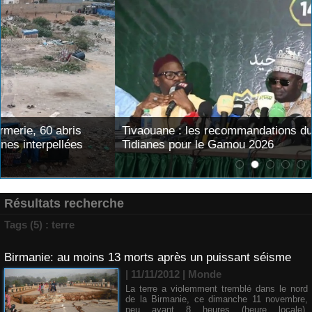
Tivaouane : les recommandations du Khalife général des
Tidianes pour le Gamou 2026
Résultats recherche
Tags (5) : terre
Birmanie: au moins 13 morts après un puissant séisme
| 11/11/2012
|
Monde
La terre a violemment tremblé dans le nord
de la Birmanie, ce dimanche 11 novembre,
peu avant 8 heures (heure locale).