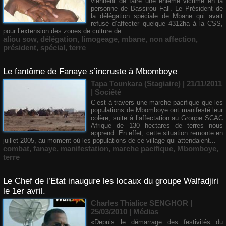
viennent de faire une énième victime en la
personne de Bassirou Fall. Le Président de
la délégation spéciale de Mbane qui avait
refusé d’affecter quelque 4312ha à la CSS,
pour l’extension des zones de culture de...
aliou sow
,
délégation
,
limogeage
,
mbane
,
non affection
,
président
,
spécial
,
terre
Le fantôme de Fanaye s’incruste à Mbomboye
Tapa Tounkara (Stagiaire) | 21/11/2011
|
Société
C’est à travers une marche pacifique que les
populations de Mbomboye ont manifesté leur
colère, suite à l’affectation au Groupe SCAC
Afrique de 130 hectares de terres nous
apprend. En effet, cette situation remonte en
juillet 2005, au moment où les populations de ce village qui attendaient...
combat
,
fanaye
,
manifestation
,
marche pacifique
,
Mbomboye
,
terre
Le Chef de l’Etat inaugure les locaux du groupe Walfadjiri
le 1er avril.
Charles Thialice SENGHOR |
25/03/2010
|
Médias
«Depuis le démarrage des festivités du