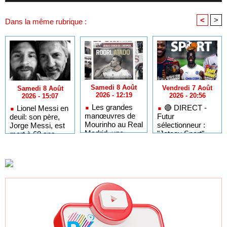
<
>
Dans la même rubrique :
Samedi 8 Août
Vendredi 7 Août
Samedi 8 Août
2026 - 12:19
2026 - 20:56
2026 - 15:07
Les grandes
🔴​ DIRECT -
Lionel Messi en
manœuvres de
Futur
deuil: son père,
Mourinho au Real
sélectionneur :
Jorge Messi, est
Madrid, une
"Jotaay Sport"
mort à 68 ans
pépite du Barça
dissèque Patrick
en partance vers
Vieira et le
l’Arabie saoudite
mercato des
joueurs
sénégalais