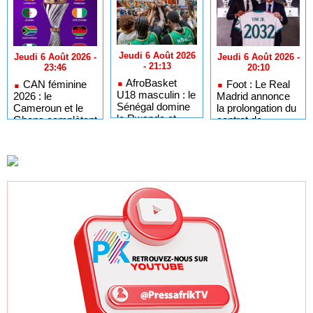
Jeudi 6 Août 2026
Jeudi 6 Août 2026 -
Jeudi 6 Août 2026 -
- 21:13
20:10
23:46
AfroBasket
Foot : Le Real
CAN féminine
U18 masculin : le
Madrid annonce
2026 : le
Sénégal domine
la prolongation du
Cameroun et le
le Rwanda et
contrat de
Ghana complètent
réussit son
Vinicius Jr
le tableau des
entrée en lice
jusqu'en 2032
quarts de finale