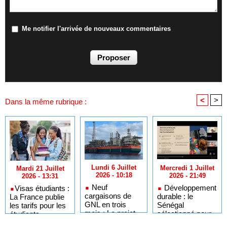
Me notifier l'arrivée de nouveaux commentaires
<
>
Dans la même rubrique :
Lundi 6 Juillet
Mercredi 1 Juillet
Mardi 21 Juillet
2026 - 10:18
2026 - 21:49
2026 - 13:31
Neuf
Développement
​Visas étudiants :
cargaisons de
durable : le
La France publie
GNL en trois
Sénégal
les tarifs pour les
mois : Le projet
sélectionné pour
étudiants
GTA en pleine
l'Africa Day à
sénégalais et