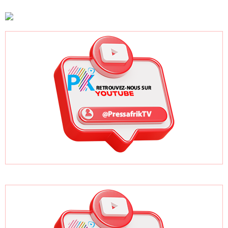
accélération
New York grâce à
autres candidats
après un premier
ses bonnes
africains
trimestre record
pratiques sur les
ODD