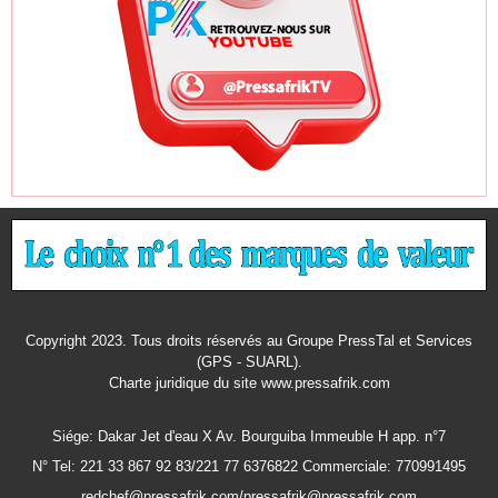
Copyright 2023. Tous droits réservés au Groupe PressTal et Services
(GPS - SUARL).
Charte juridique
du site www.pressafrik.com
Siége: Dakar Jet d'eau X Av. Bourguiba Immeuble H app. n°7
N° Tel: 221 33 867 92 83/221 77 6376822 Commerciale: 770991495
redchef@pressafrik.com/pressafrik@pressafrik.com