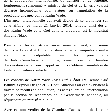
de la coopération internationale, du transport et de l'énergie,
ironiquement
surnommé
« ministre du ciel et de la terre », s'est
déclarée incompétente pour statuer sur l'annulation de la
procédure engagée contre Karim Wade.
L'instance juridictionnelle qui avait décidé de se prononcer sur
cette affaire, ce mardi 21 janvier 2014, renvoie ainsi
dos-à-
dos
Karim Wade et la Crei dont le procureur est le magistrat
Alioune Ndao.
Pour rappel, les avocats de l'ancien ministre libéral, emprisonné
depuis le 17 avril 2013 dernier dans le cadre d'enquêtes visant à
établir sa culpabilité sur des présomptions
de
faits
d'enrichissement illicite, avaient saisi la Chambre
d'accusation de la Cour d'appel aux fins d'obtenir l'annulation de
toute la procédure contre leur client.
Les conseils de Karim
Wade
(
Mes
Ciré Clédor Ly, Demba Ciré
Bathily, Seydou Diagne et El Hadji Amadou Sall et
cie
)
visaient à
travers ce recours en annulation, les actes allant de l'interpellation
par la section de recherches de la Gendarmerie nationale, au
réquisitoire du ministère public.
Avec ce
non verdict
de la Chambre d'accusation de la cour