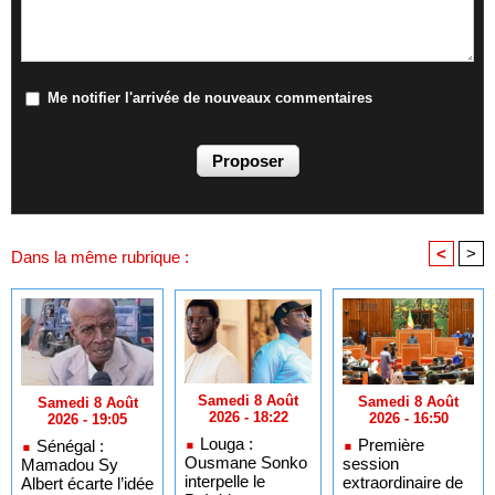
Me notifier l'arrivée de nouveaux commentaires
<
>
Dans la même rubrique :
Samedi 8 Août
Samedi 8 Août
Samedi 8 Août
2026 - 18:22
2026 - 16:50
2026 - 19:05
Louga :
Première
Sénégal :
Ousmane Sonko
session
Mamadou Sy
interpelle le
extraordinaire de
Albert écarte l’idée