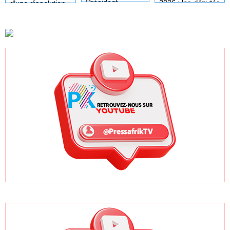
Président
2026 : les députés
d’une dissolution
Diomaye sur
convoqués en
de l’Assemblée
l'organisation des
séance plénière
nationale
élections locales
ce lundi 10 août