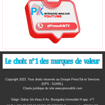
Copyright 2023. Tous droits réservés au Groupe PressTal et Services
(GPS - SUARL).
Charte juridique
du site www.pressafrik.com
Siége: Dakar Jet d'eau X Av. Bourguiba Immeuble H app. n°7