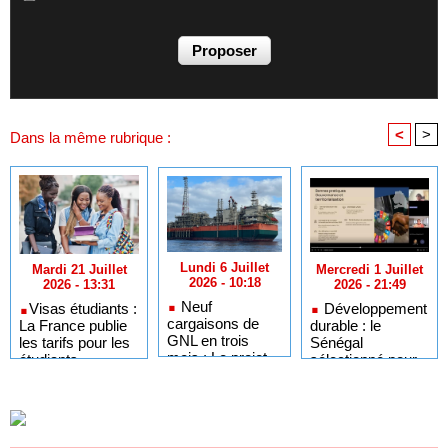
<
>
Dans la même rubrique :
Lundi 6 Juillet
Mercredi 1 Juillet
Mardi 21 Juillet
2026 - 10:18
2026 - 21:49
2026 - 13:31
Neuf
Développement
​Visas étudiants :
cargaisons de
durable : le
La France publie
GNL en trois
Sénégal
les tarifs pour les
mois : Le projet
sélectionné pour
étudiants
GTA en pleine
l'Africa Day à
sénégalais et
accélération
New York grâce à
autres candidats
après un premier
ses bonnes
africains
trimestre record
pratiques sur les
ODD