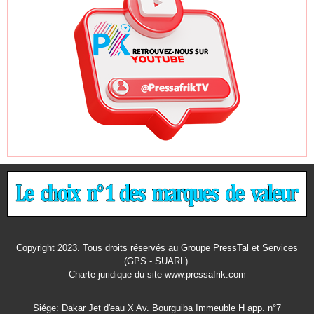
Copyright 2023. Tous droits réservés au Groupe PressTal et Services
(GPS - SUARL).
Charte juridique
du site www.pressafrik.com
Siége: Dakar Jet d'eau X Av. Bourguiba Immeuble H app. n°7