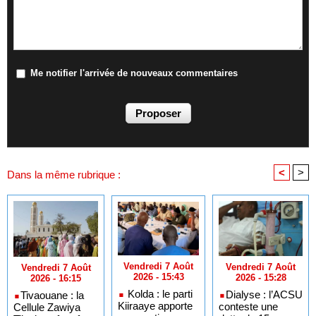
Me notifier l'arrivée de nouveaux commentaires
<
>
Dans la même rubrique :
Vendredi 7 Août
Vendredi 7 Août
Vendredi 7 Août
2026 - 15:43
2026 - 15:28
2026 - 16:15
Kolda : le parti
​Dialyse : l’ACSU
​Tivaouane : la
Kiiraaye apporte
conteste une
Cellule Zawiya