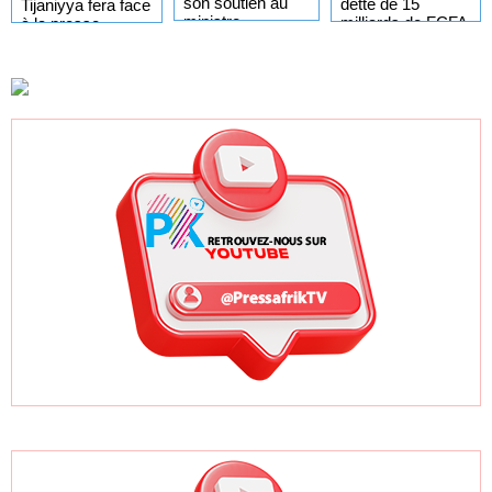
son soutien au
dette de 15
Tijaniyya fera face
ministre
milliards de FCFA
à la presse
Mamadou
évoquée par la
samedi pour
Lamine Dianté
CNPNT et
annoncer les
réclame des
activités du
justificatifs
Gamou 2026