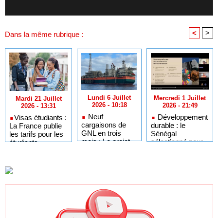
<
>
Dans la même rubrique :
Lundi 6 Juillet
Mercredi 1 Juillet
Mardi 21 Juillet
2026 - 10:18
2026 - 21:49
2026 - 13:31
Neuf
Développement
​Visas étudiants :
cargaisons de
durable : le
La France publie
GNL en trois
Sénégal
les tarifs pour les
mois : Le projet
sélectionné pour
étudiants
GTA en pleine
l'Africa Day à
sénégalais et
accélération
New York grâce à
autres candidats
après un premier
ses bonnes
africains
trimestre record
pratiques sur les
ODD