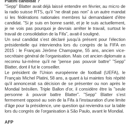
Platini candidat ?
"Sepp" Blatter avait déjà laissé entendre en février, au micro de
la radio suisse RTS, qu'il "ne dirait pas non" à un autre mandat
si les fédérations nationales membres lui demandaient d'être
candidat. "Si je suis en bonne santé, et je le suis actuellement,
je ne vois pas pourquoi je devrais arrêter le travail, surtout le
travail de consolidation de la Fifa", avait-il souligné.
Un seul candidat s'est déclaré jusqu'à présent pour l'élection
présidentielle qui interviendra lors du congrès de la FIFA en
2015 : le Français Jérôme Champagne, 55 ans, ancien vice-
secrétaire général de l'organisation. Mais cet ancien diplomate a
reconnu lui-même qu'il ne "pense pas pouvoir battre" "Sepp"
Blatter, dont il fut le conseiller.
Le président de l'Union européenne de football (UEFA), le
Français Michel Platini, 58 ans, a quant à lui maintes fois répété
qu'il annoncerait sa décision de se présenter ou non après le
Mondial brésilien. Triple Ballon d'or, il considère être la "seule
personne à pouvoir battre Blatter". "Sepp" Blatter s'est
fermement opposé au sein de la Fifa à l'instauration d'une limite
d'âge pour la présidence, une question qui reviendra sur la table
lors du congrès de l'organisation à São Paulo, avant le Mondial.
AFP