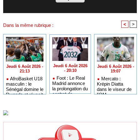
<
>
Dans la même rubrique :
Jeudi 6 Août 2026
Jeudi 6 Août 2026 -
Jeudi 6 Août 2026 -
- 20:10
19:07
21:13
Foot : Le Real
Mercato :
AfroBasket U18
Madrid annonce
Krépin Diatta
masculin : le
la prolongation du
dans le viseur de
Sénégal domine le
contrat de
l'OM
Rwanda et réussit
Vinicius Jr
son entrée en lice
jusqu'en 2032