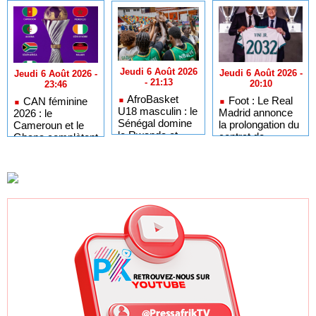
Jeudi 6 Août 2026
Jeudi 6 Août 2026 -
Jeudi 6 Août 2026 -
- 21:13
20:10
23:46
AfroBasket
Foot : Le Real
CAN féminine
U18 masculin : le
Madrid annonce
2026 : le
Sénégal domine
la prolongation du
Cameroun et le
le Rwanda et
contrat de
Ghana complètent
réussit son
Vinicius Jr
le tableau des
entrée en lice
jusqu'en 2032
quarts de finale