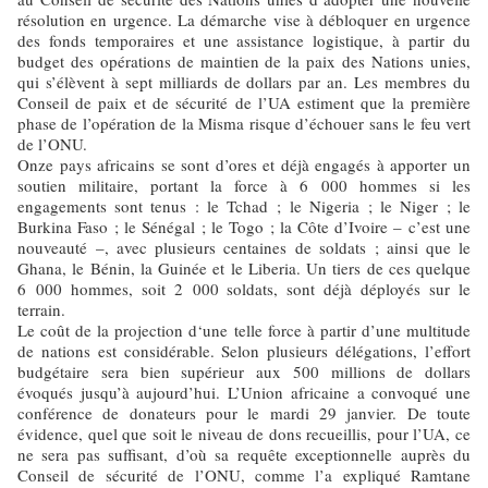
résolution en urgence. La démarche vise à débloquer en urgence
des fonds temporaires et une assistance logistique, à partir du
budget des opérations de maintien de la paix des Nations unies,
qui s’élèvent à sept milliards de dollars par an. Les membres du
Conseil de paix et de sécurité de l’UA estiment que la première
phase de l’opération de la Misma risque d’échouer sans le feu vert
de l’ONU.
Onze pays africains se sont d’ores et déjà engagés à apporter un
soutien militaire, portant la force à 6 000 hommes si les
engagements sont tenus : le Tchad ; le Nigeria ; le Niger ; le
Burkina Faso ; le Sénégal ; le Togo ; la Côte d’Ivoire – c’est une
nouveauté –, avec plusieurs centaines de soldats ; ainsi que le
Ghana, le Bénin, la Guinée et le Liberia. Un tiers de ces quelque
6 000 hommes, soit 2 000 soldats, sont déjà déployés sur le
terrain.
Le coût de la projection d‘une telle force à partir d’une multitude
de nations est considérable. Selon plusieurs délégations, l’effort
budgétaire sera bien supérieur aux 500 millions de dollars
évoqués jusqu’à aujourd’hui. L’Union africaine a convoqué une
conférence de donateurs pour le mardi 29 janvier. De toute
évidence, quel que soit le niveau de dons recueillis, pour l’UA, ce
ne sera pas suffisant, d’où sa requête exceptionnelle auprès du
Conseil de sécurité de l’ONU, comme l’a expliqué Ramtane