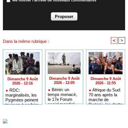
Me notifier l'arrivée de nouveaux commentaires
<
>
Dans la même rubrique :
Dimanche 9 Août
Dimanche 9 Août
Dimanche 9 Août
2026 - 12:05
2026 - 11:55
2026 - 12:16
Bénin: un
Afrique du Sud:
RDC:
temps menacé,
70 ans après la
marginalisés, les
le 17e Forum
marche de
Pygmées peinent
social mondial
Pretoria, les droits
toujours à se faire
s’est achevé
femmes noires
entendre dans la
avec des
restent très
société
promesses
fragiles