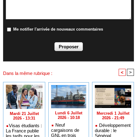
Me notifier l'arrivée de nouveaux commentaires
<
>
Dans la même rubrique :
Lundi 6 Juillet
Mercredi 1 Juillet
Mardi 21 Juillet
2026 - 10:18
2026 - 21:49
2026 - 13:31
Neuf
Développement
​Visas étudiants :
cargaisons de
durable : le
La France publie
GNL en trois
Sénégal
les tarifs pour les