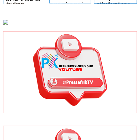
mois : Le projet
sélectionné pour
étudiants
GTA en pleine
l'Africa Day à
sénégalais et
accélération
New York grâce à
autres candidats
après un premier
ses bonnes
africains
trimestre record
pratiques sur les
ODD