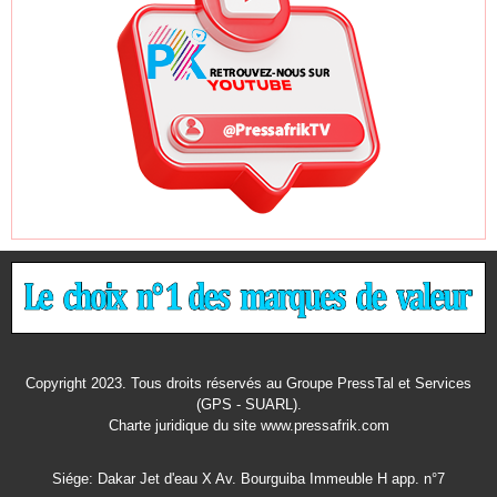
Copyright 2023. Tous droits réservés au Groupe PressTal et Services
(GPS - SUARL).
Charte juridique
du site www.pressafrik.com
Siége: Dakar Jet d'eau X Av. Bourguiba Immeuble H app. n°7