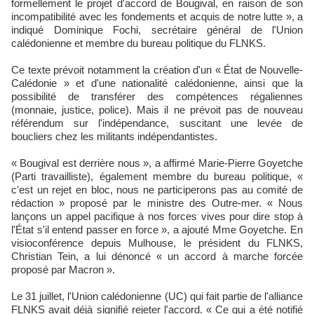
formellement le projet d'accord de Bougival, en raison de son
incompatibilité avec les fondements et acquis de notre lutte », a
indiqué Dominique Fochi, secrétaire général de l'Union
calédonienne et membre du bureau politique du FLNKS.
Ce texte prévoit notamment la création d'un « État de Nouvelle-
Calédonie » et d'une nationalité calédonienne, ainsi que la
possibilité de transférer des compétences régaliennes
(monnaie, justice, police). Mais il ne prévoit pas de nouveau
référendum sur l'indépendance, suscitant une levée de
boucliers chez les militants indépendantistes.
« Bougival est derrière nous », a affirmé Marie-Pierre Goyetche
(Parti travailliste), également membre du bureau politique, «
c'est un rejet en bloc, nous ne participerons pas au comité de
rédaction » proposé par le ministre des Outre-mer. « Nous
lançons un appel pacifique à nos forces vives pour dire stop à
l'État s'il entend passer en force », a ajouté Mme Goyetche. En
visioconférence depuis Mulhouse, le président du FLNKS,
Christian Tein, a lui dénoncé « un accord à marche forcée
proposé par Macron ».
Le 31 juillet, l'Union calédonienne (UC) qui fait partie de l'alliance
FLNKS avait déjà signifié rejeter l'accord. « Ce qui a été notifié