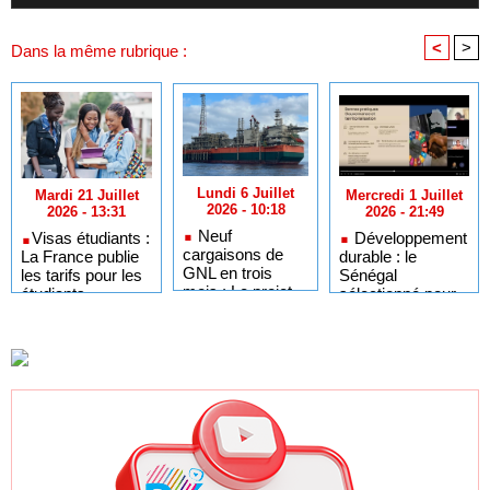
<
>
Dans la même rubrique :
Lundi 6 Juillet
Mercredi 1 Juillet
Mardi 21 Juillet
2026 - 10:18
2026 - 21:49
2026 - 13:31
Neuf
Développement
​Visas étudiants :
cargaisons de
durable : le
La France publie
GNL en trois
Sénégal
les tarifs pour les
mois : Le projet
sélectionné pour
étudiants
GTA en pleine
l'Africa Day à
sénégalais et
accélération
New York grâce à
autres candidats
après un premier
ses bonnes
africains
trimestre record
pratiques sur les
ODD