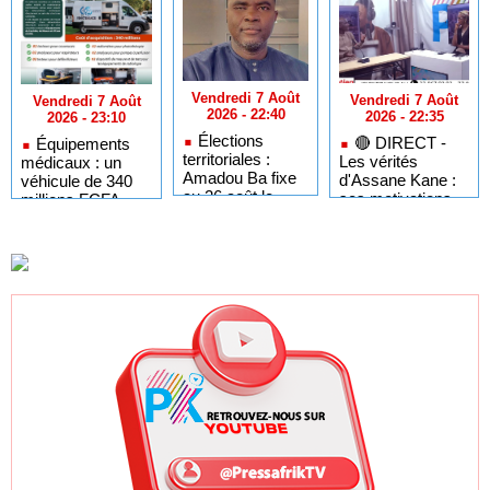
Vendredi 7 Août
Vendredi 7 Août
Vendredi 7 Août
2026 - 22:40
2026 - 22:35
2026 - 23:10
Élections
🔴​ DIRECT -
Équipements
territoriales :
Les vérités
médicaux : un
Amadou Ba fixe
d'Assane Kane :
véhicule de 340
au 26 août le
ses motivations,
millions FCFA
dernier jour pour
"Kiiraay" et les
pour dépanner les
respecter le
défis de PASTEF
hôpitaux du
cadre légal
Sénégal