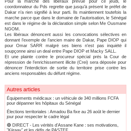
Pour la marche des libéraux prévue pour ce jeudi, le
coordonnateur du Pds regrette que jusqu’à présent le préfet de
Dakar n’a rien signifié à leur parti. Ils maintiennent toutefois la
marche parce que dans le domaine de l’autorisation, le Sénégal
est dans le régime de la déclaration simple selon Me Ousmane
NGOM.
Les libéraux dénoncent aussi les convocations sélectives en
donnant l’exemple de l’ancien maire de Dakar, Pape DIOP qui
pour Omar SARR malgré ses biens n’est pas inquiété il
soupçonne ainsi un deal entre Pape DIOP et Macky SALL.
Et une plainte contre le procureur spécial prés la Cour de
répression de l’enrichissement illicite (Crei) sera déposée pour
dénoncer l’interdiction de sortie du territoire prise contre les
anciens responsables du défunt régime.
Autres articles
Équipements médicaux : un véhicule de 340 millions FCFA
pour dépanner les hôpitaux du Sénégal
Élections territoriales : Amadou Ba fixe au 26 août le dernier
jour pour respecter le cadre légal
🔴​ DIRECT - Les vérités d'Assane Kane : ses motivations,
"Kiiraay" et les défis de PASTEF