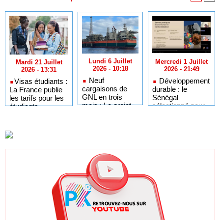
Lundi 6 Juillet
Mercredi 1 Juillet
Mardi 21 Juillet
2026 - 10:18
2026 - 21:49
2026 - 13:31
Neuf
Développement
​Visas étudiants :
cargaisons de
durable : le
La France publie
GNL en trois
Sénégal
les tarifs pour les
mois : Le projet
sélectionné pour
étudiants
GTA en pleine
l'Africa Day à
sénégalais et
accélération
New York grâce à
autres candidats
après un premier
ses bonnes
africains
trimestre record
pratiques sur les
ODD