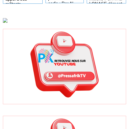
cadis : Dar Al
LONASE dément
militants,
Istiqaamah plaide
tout lien avec «
sympathisants et
pour des
Fénial Digital » et
à l'ensemble des
réformes auprès
menace de
citoyens
du ministre de la
poursuites
Justice