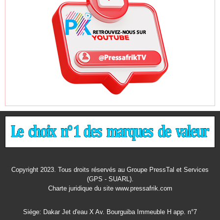
Copyright 2023. Tous droits réservés au Groupe PressTal et Services
(GPS - SUARL).
Charte juridique
du site www.pressafrik.com
Siége: Dakar Jet d'eau X Av. Bourguiba Immeuble H app. n°7