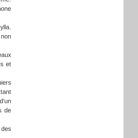
hone
lla.
s non
veaux
s et
iers
tant
 d’un
s de
r des