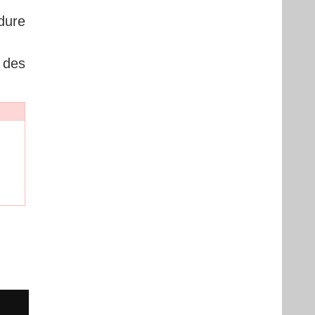
dure
 des