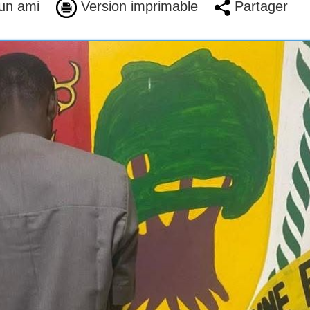
un ami
Version imprimable
Partager