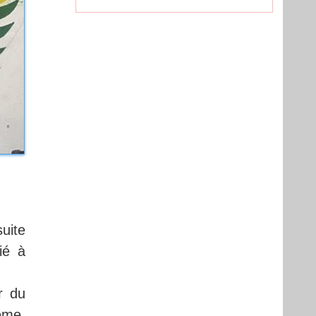
suite
ié à
r du
tême.