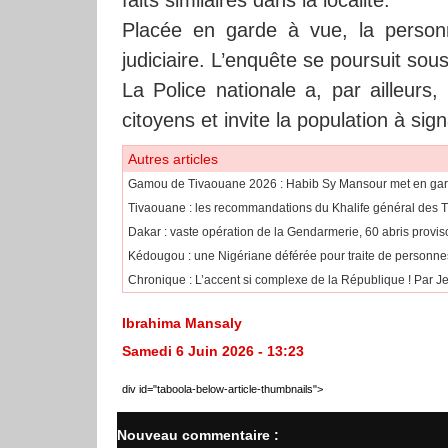
Placée en garde à vue, la personne
judiciaire. L’enquête se poursuit sou
La Police nationale a, par ailleurs
citoyens et invite la population à sig
Autres articles
Gamou de Tivaouane 2026 : Habib Sy Mansour met en garde 
Tivaouane : les recommandations du Khalife général des 
Dakar : vaste opération de la Gendarmerie, 60 abris provi
Kédougou : une Nigériane déférée pour traite de personne
Chronique : L’accent si complexe de la République ! Par J
Ibrahima Mansaly
Samedi 6 Juin 2026 - 13:23
div id="taboola-below-article-thumbnails">
Nouveau commentaire :