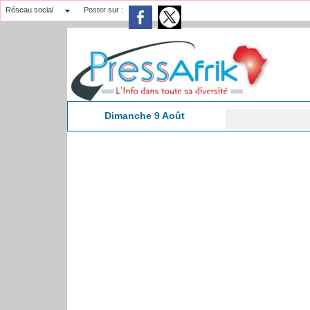
Réseau social
Poster sur :
Dimanche 9 Août
CAN
8:16