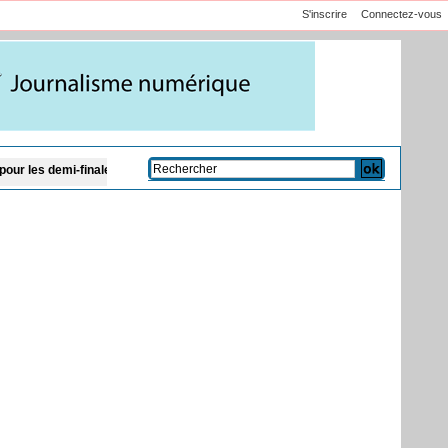
S'inscrire
Connectez-vous
es
Le chef du CENTCOM américain en visite en Israël pour discuter de l’Iran e