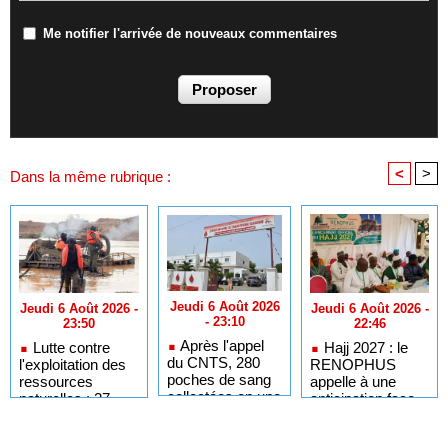
Me notifier l'arrivée de nouveaux commentaires
<
>
Dans la même rubrique :
Jeudi 6 Août 2026
Jeudi 6 Août 2026 -
Jeudi 6 Août 2026 -
- 23:10
22:46
23:50
Après l'appel
Hajj 2027 : le
Lutte contre
du CNTS, 280
RENOPHUS
l'exploitation des
poches de sang
appelle à une
ressources
collectées en une
anticipation face
naturelles : 27
journée
aux nouvelles
dragues détruites
réformes
sur la Falémé