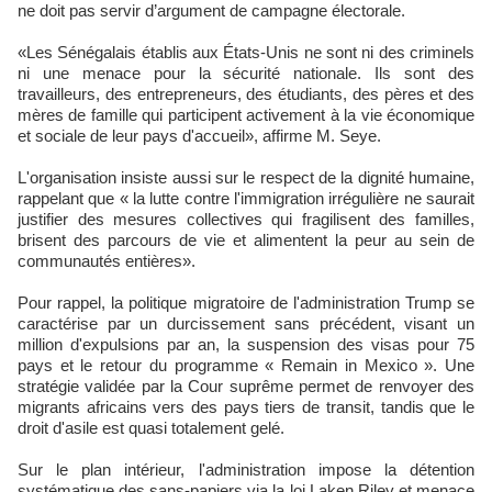
ne doit pas servir d’argument de campagne électorale.
«Les Sénégalais établis aux États-Unis ne sont ni des criminels
ni une menace pour la sécurité nationale. Ils sont des
travailleurs, des entrepreneurs, des étudiants, des pères et des
mères de famille qui participent activement à la vie économique
et sociale de leur pays d'accueil», affirme M. Seye.
L'organisation insiste aussi sur le respect de la dignité humaine,
rappelant que « la lutte contre l'immigration irrégulière ne saurait
justifier des mesures collectives qui fragilisent des familles,
brisent des parcours de vie et alimentent la peur au sein de
communautés entières».
Pour rappel, la politique migratoire de l'administration Trump se
caractérise par un durcissement sans précédent, visant un
million d'expulsions par an, la suspension des visas pour 75
pays et le retour du programme « Remain in Mexico ». Une
stratégie validée par la Cour suprême permet de renvoyer des
migrants africains vers des pays tiers de transit, tandis que le
droit d'asile est quasi totalement gelé.
Sur le plan intérieur, l'administration impose la détention
systématique des sans-papiers via la loi Laken Riley et menace