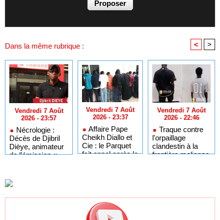
<
>
Dans la même rubrique :
Vendredi 7 Août
Vendredi 7 Août
Vendredi 7 Août
2026 - 23:37
2026 - 22:46
2026 - 23:57
Affaire Pape
Traque contre
Nécrologie :
Cheikh Diallo et
l'orpaillage
Décès de Djibril
Cie : le Parquet
clandestin à la
Dièye, animateur
fait appel après le
frontière malienne
de l’émission «
non-lieu accordé
: 97 personnes
Auto Mag » sur la
à 28 inculpés
interpellées à
TFM
Fadougou