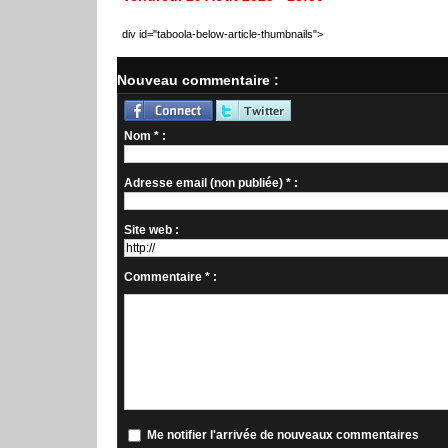
div id="taboola-below-article-thumbnails">
Nouveau commentaire :
Nom * :
Adresse email (non publiée) * :
Site web :
Commentaire * :
Me notifier l'arrivée de nouveaux commentaires