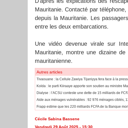
D'après les explications des rescap
Mauritanie. Contacté par téléphone,
depuis la Mauritanie. Les passagers 
entre les deux embarcations.
Une vidéo devenue virale sur Inte
Mauritanie, montre une dizaine de 
mauritanienne.
Autres articles
​Tivaouane : la Cellule Zawiya Tijaniyya fera face à la pr
Kolda : le parti Kiiraaye apporte son soutien au ministre
​Dialyse : l’ACSU conteste une dette de 15 milliards de FC
​Aide aux ménages vulnérables : 92 976 ménages ciblés, 
Frapp estime que les 220 milliards FCFA de la Banque mond
Cécile Sabina Bassene
Vendredi 29 Août 2025 - 15:30