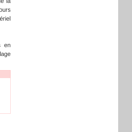
e la
ours
riel
s en
lage