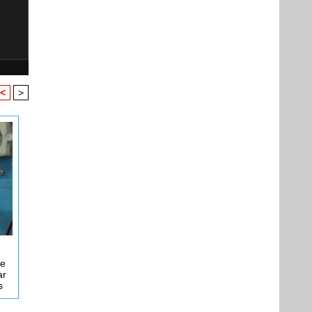
<
>
te
ar
s