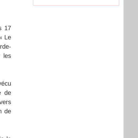
s 17
« Le
rde-
 les
vécu
e de
vers
m de