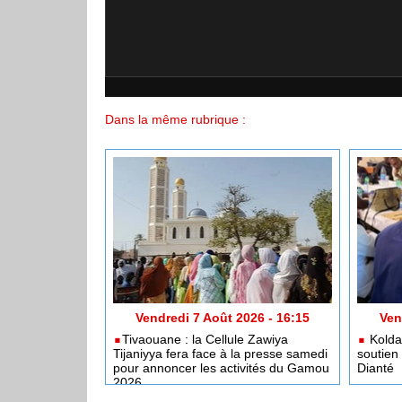
Dans la même rubrique :
Vendredi 7 Août 2026 - 16:15
Ven
​Tivaouane : la Cellule Zawiya
Kolda 
Tijaniyya fera face à la presse samedi
soutien
pour annoncer les activités du Gamou
Dianté
2026