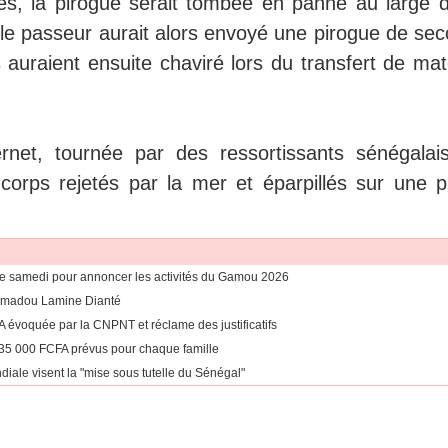
és, la pirogue serait tombée en panne au large d
 le passeur aurait alors envoyé une pirogue de sec
auraient ensuite chaviré lors du transfert de maté
rnet, tournée par des ressortissants sénégalai
corps rejetés par la mer et éparpillés sur une p
esse samedi pour annoncer les activités du Gamou 2026
 Mamadou Lamine Dianté
FA évoquée par la CNPNT et réclame des justificatifs
135 000 FCFA prévus pour chaque famille
iale visent la "mise sous tutelle du Sénégal"