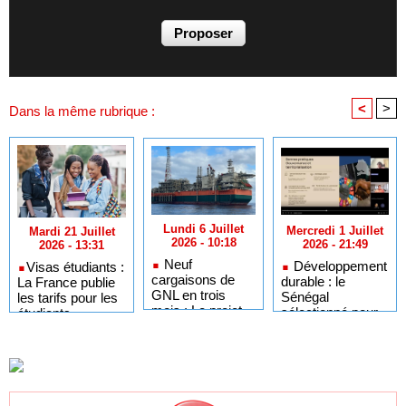
<
>
Dans la même rubrique :
Lundi 6 Juillet
Mercredi 1 Juillet
Mardi 21 Juillet
2026 - 10:18
2026 - 21:49
2026 - 13:31
Neuf
Développement
​Visas étudiants :
cargaisons de
durable : le
La France publie
GNL en trois
Sénégal
les tarifs pour les
mois : Le projet
sélectionné pour
étudiants
GTA en pleine
l'Africa Day à
sénégalais et
accélération
New York grâce à
autres candidats
après un premier
ses bonnes
africains
trimestre record
pratiques sur les
ODD