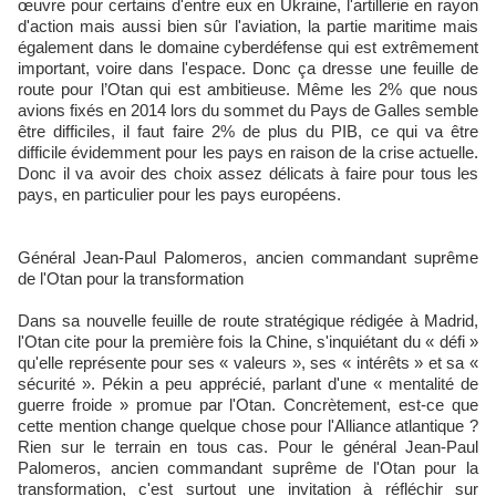
œuvre pour certains d'entre eux en Ukraine, l'artillerie en rayon
d'action mais aussi bien sûr l'aviation, la partie maritime mais
également dans le domaine cyberdéfense qui est extrêmement
important, voire dans l'espace. Donc ça dresse une feuille de
route pour l’Otan qui est ambitieuse. Même les 2% que nous
avions fixés en 2014 lors du sommet du Pays de Galles semble
être difficiles, il faut faire 2% de plus du PIB, ce qui va être
difficile évidemment pour les pays en raison de la crise actuelle.
Donc il va avoir des choix assez délicats à faire pour tous les
pays, en particulier pour les pays européens.
Général Jean-Paul Palomeros, ancien commandant suprême
de l'Otan pour la transformation
Dans sa nouvelle feuille de route stratégique rédigée à Madrid,
l'Otan cite pour la première fois la Chine, s'inquiétant du « défi »
qu'elle représente pour ses « valeurs », ses « intérêts » et sa «
sécurité ». Pékin a peu apprécié, parlant d'une « mentalité de
guerre froide » promue par l'Otan. Concrètement, est-ce que
cette mention change quelque chose pour l'Alliance atlantique ?
Rien sur le terrain en tous cas. Pour le général Jean-Paul
Palomeros, ancien commandant suprême de l'Otan pour la
transformation, c'est surtout une invitation à réfléchir sur