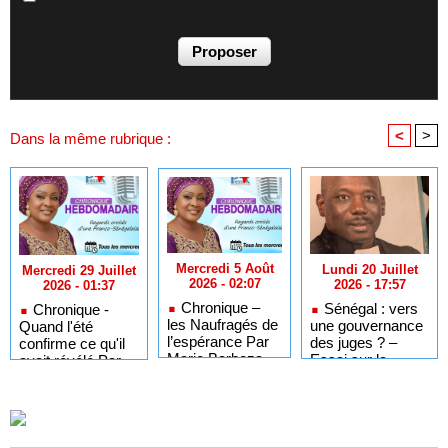
<
>
Dans la même rubrique :
Mercredi 5 Août
Lundi 20 Juillet
Mercredi 29 Juillet
2026 - 02:07
2026 - 17:57
2026 - 01:37
Chronique –
Sénégal : vers
Chronique -
les Naufragés de
une gouvernance
Quand l'été
l’espérance Par
des juges ? –
confirme ce qu'il
Marie Barboza
Essai sur la
avait révélé Par
MENDY –
dikastocratie
Marie Barboza
Regards Croisés
MENDY –
d’une Franco-
Regards Croisés
Sénégalaise
d’une Franco-
Sénégalaise