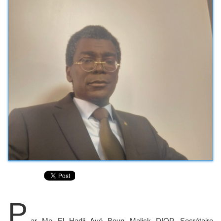
P
ar Me El Hadji Ayé Boun Malick DIOP, Secrétaire