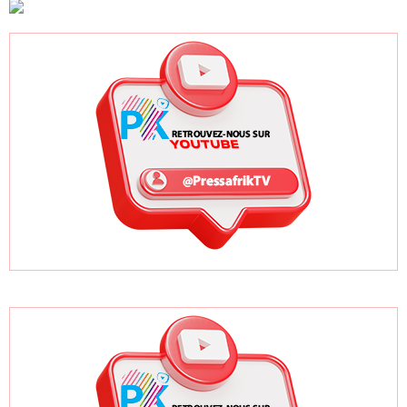
opérationnels de
d'information sur
l'Armée de Terre
l'instabilité des
universités