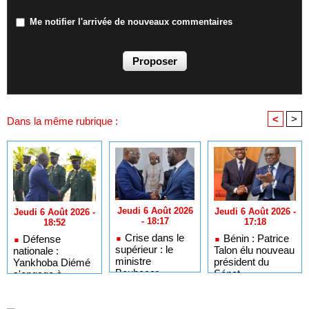
Me notifier l'arrivée de nouveaux commentaires
<
>
Dans la même rubrique :
Jeudi 6 Août 2026
Jeudi 6 Août 2026 -
Jeudi 6 Août 2026 -
- 18:17
17:18
18:52
Crise dans le
Bénin : Patrice
Défense
supérieur : le
Talon élu nouveau
nationale :
ministre
président du
Yankhoba Diémé
Boubacar
Sénat
s'engage à
Camara
renforcer les
auditionné par la
moyens
mission