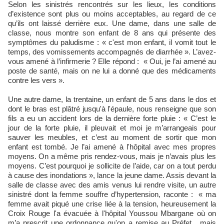
Selon les sinistrés rencontrés sur les lieux, les conditions
d’existence sont plus ou moins acceptables, au regard de ce
qu’ils ont laissé derrière eux. Une dame, dans une salle de
classe, nous montre son enfant de 8 ans qui présente des
symptômes du paludisme : « c'est mon enfant, il vomit tout le
temps, des vomissements accompagnés de diarrhée ». L’avez-
vous amené à l’infirmerie ? Elle répond : « Oui, je l’ai amené au
poste de santé, mais on ne lui a donné que des médicaments
contre les vers ».
Une autre dame, la trentaine, un enfant de 5 ans dans le dos et
dont le bras est plâtré jusqu'à l'épaule, nous renseigne que son
fils a eu un accident lors de la dernière forte pluie : « C’est le
jour de la forte pluie, il pleuvait et moi je m’arrangeais pour
sauver les meubles, et c’est au moment de sortir que mon
enfant est tombé. Je l’ai amené à l'hôpital avec mes propres
moyens. On a même pris rendez-vous, mais je n’avais plus les
moyens. C’est pourquoi je sollicite de l’aide, car on a tout perdu
à cause des inondations », lance la jeune dame. Assis devant la
salle de classe avec des amis venus lui rendre visite, un autre
sinistré dont la femme souffre d’hypertension, raconte : « ma
femme avait piqué une crise liée à la tension, heureusement la
Croix Rouge l'a évacuée à l'hôpital Youssou Mbargane où on
m’a prescrit une ordonnance qu'on a remise au Préfet, mais