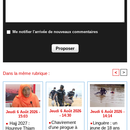
Me notifier l'arrivée de nouveaux commentaires
<
>
Dans la même rubrique :
Jeudi 6 Août 2026
Jeudi 6 Août 2026 -
Jeudi 6 Août 2026 -
- 14:30
14:14
15:03
​Chavirement
​Linguère : un
Hajj 2027 :
d’une pirogue à
jeune de 18 ans
Houreye Thiam