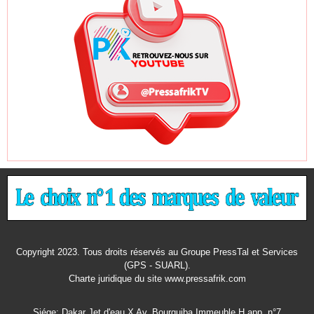
Copyright 2023. Tous droits réservés au Groupe PressTal et Services
(GPS - SUARL).
Charte juridique
du site www.pressafrik.com
Siége: Dakar Jet d'eau X Av. Bourguiba Immeuble H app. n°7