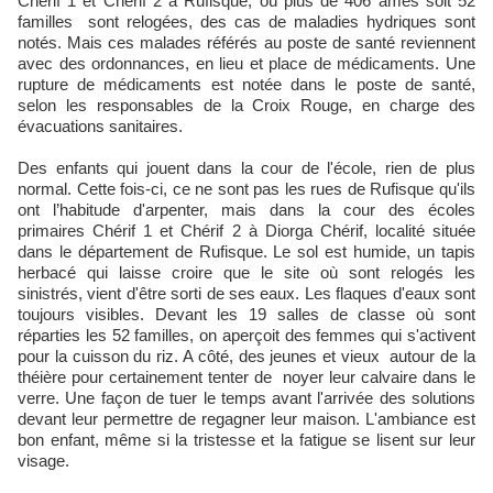
Cherif 1 et Cherif 2 à Rufisque, où plus de 406 âmes soit 52
familles sont relogées, des cas de maladies hydriques sont
notés. Mais ces malades référés au poste de santé reviennent
avec des ordonnances, en lieu et place de médicaments. Une
rupture de médicaments est notée dans le poste de santé,
selon les responsables de la Croix Rouge, en charge des
évacuations sanitaires.
Des enfants qui jouent dans la cour de l'école, rien de plus
normal. Cette fois-ci, ce ne sont pas les rues de Rufisque qu'ils
ont l’habitude d'arpenter, mais dans la cour des écoles
primaires Chérif 1 et Chérif 2 à Diorga Chérif, localité située
dans le département de Rufisque. Le sol est humide, un tapis
herbacé qui laisse croire que le site où sont relogés les
sinistrés, vient d'être sorti de ses eaux. Les flaques d'eaux sont
toujours visibles. Devant les 19 salles de classe où sont
réparties les 52 familles, on aperçoit des femmes qui s'activent
pour la cuisson du riz. A côté, des jeunes et vieux autour de la
théière pour certainement tenter de noyer leur calvaire dans le
verre. Une façon de tuer le temps avant l'arrivée des solutions
devant leur permettre de regagner leur maison. L'ambiance est
bon enfant, même si la tristesse et la fatigue se lisent sur leur
visage.