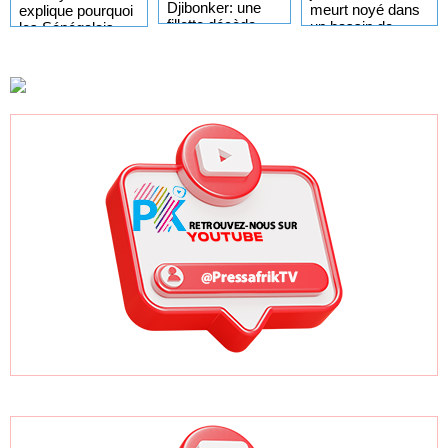
Djibonker: une
meurt noyé dans
explique pourquoi
fillette décède,
un bassin de
les Sénégalais
des rescapés
rétention
doivent s’inscrire
dans un état
avant novembre
critique