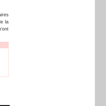
ires
e la
’ont