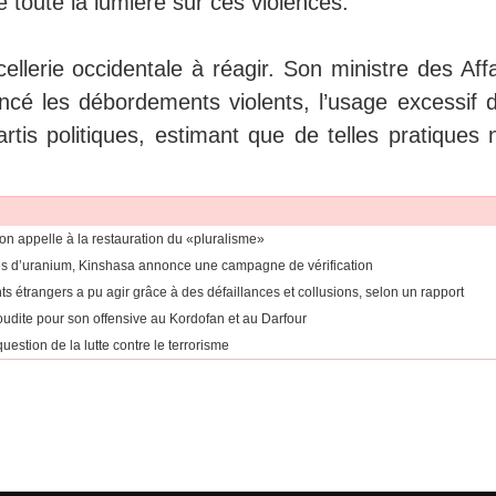
e toute la lumière sur ces violences.
llerie occidentale à réagir. Son ministre des Affa
cé les débordements violents, l’usage excessif d
tis politiques, estimant que de telles pratiques n
ion appelle à la restauration du «pluralisme»
ines d’uranium, Kinshasa annonce une campagne de vérification
ts étrangers a pu agir grâce à des défaillances et collusions, selon un rapport
aoudite pour son offensive au Kordofan et au Darfour
uestion de la lutte contre le terrorisme