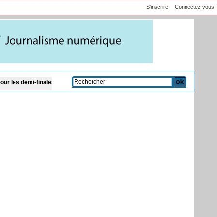
S'inscrire
Connectez-vous
es
Le chef du CENTCOM américain en visite en Israël pour discuter de l’Iran 