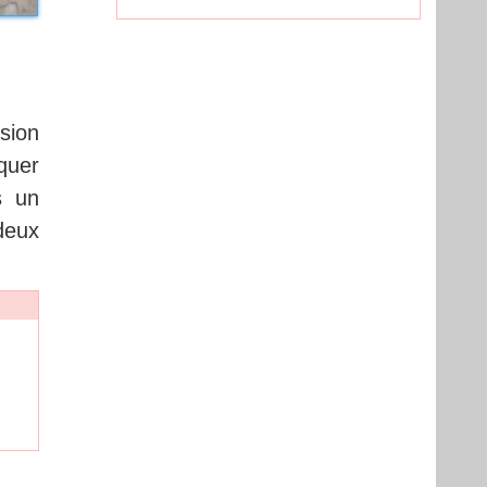
ssion
quer
s un
deux