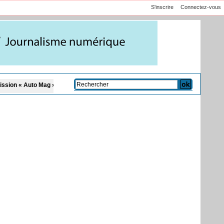
S'inscrire
Connectez-vous
Mag » sur la TFM
Affaire Pape Cheikh Diallo et Cie : le Parquet fait appel aprè