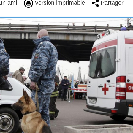
un ami
Version imprimable
Partager