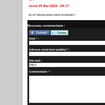
Jeudi 25 Mai 2023 - 09:17
div id="taboola-below-article-thumbnails">
Nouveau commentaire :
Nom * :
Adresse email (non publiée) * :
Site web :
Commentaire * :