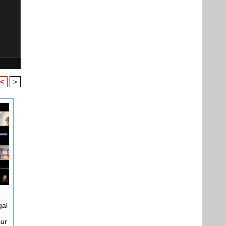
<
>
gal
sur