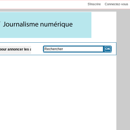
S'inscrire
Connectez-vous
 les activités du Gamou 2026
Sénégal: le nouveau festival de fautes langagiè