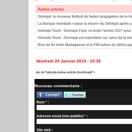
Autres articles
Sénégal: le nouveau festival de fautes langagières de la m
La Banque mondiale «salue la vision» du Sénégal après un
Aminata Touré : Diomaye Faye «a toute l’année 2027 pour or
Aminata Touré : Diomaye est majoritaire car «plus de la mo
Bras de fer entre Madagascar et le FMI autour du déblocage
Vendredi 24 Janvier 2014 - 10:35
div id="taboola-below-article-thumbnails">
Nouveau commentaire :
Nom * :
Adresse email (non publiée) * :
Site web :