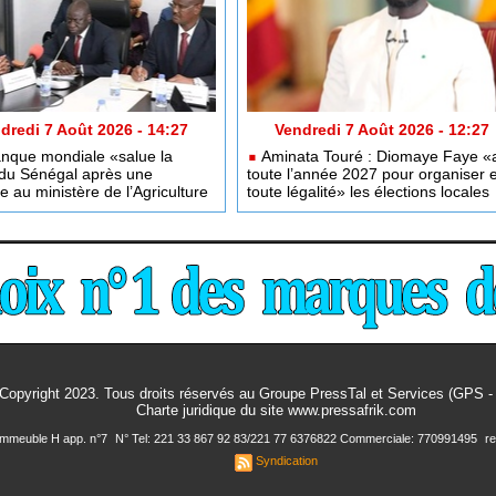
dredi 7 Août 2026 - 14:27
Vendredi 7 Août 2026 - 12:27
nque mondiale «salue la
Aminata Touré : Diomaye Faye «
 du Sénégal après une
toute l’année 2027 pour organiser 
e au ministère de l’Agriculture
toute légalité» les élections locales
Copyright 2023. Tous droits réservés au Groupe PressTal et Services (GPS 
Charte juridique
du site www.pressafrik.com
 Immeuble H app. n°7
N° Tel: 221 33 867 92 83/221 77 6376822 Commerciale: 770991495
r
Syndication