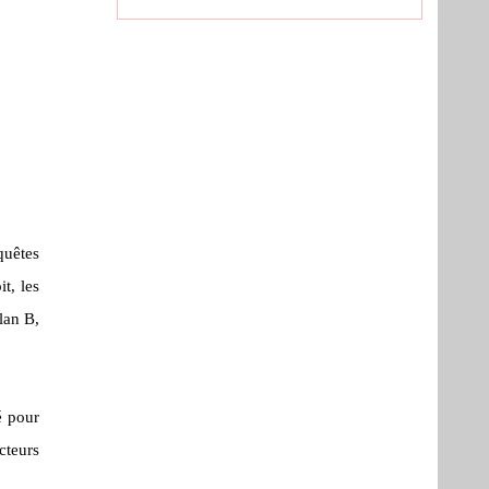
quêtes
t, les
plan
B
,
é pour
cteurs