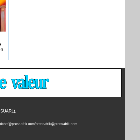
a
en
- SUARL).
edchef@pressafrik.com/pressafrik@pressafrik.com