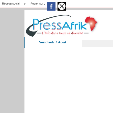
Réseau social
Poster sur :
Vendredi 7 Août
​Tiv
15:41