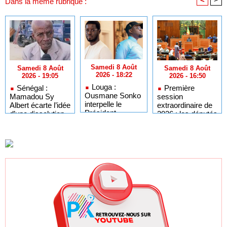
Dans la même rubrique :
Samedi 8 Août
Samedi 8 Août
Samedi 8 Août
2026 - 18:22
2026 - 16:50
2026 - 19:05
Louga :
Première
Sénégal :
Ousmane Sonko
session
Mamadou Sy
interpelle le
extraordinaire de
Albert écarte l’idée
Président
2026 : les députés
d’une dissolution
Diomaye sur
convoqués en
de l’Assemblée
l'organisation des
séance plénière
nationale
élections locales
ce lundi 10 août