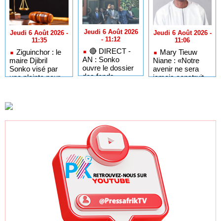
Jeudi 6 Août 2026
Jeudi 6 Août 2026 -
Jeudi 6 Août 2026 -
- 11:12
11:06
11:35
🔴​ DIRECT -
Mary Tieuw
Ziguinchor : le
AN : Sonko
Niane : «Notre
maire Djibril
ouvre le dossier
avenir ne sera
Sonko visé par
des fonds
jamais construit
une plainte pour
politique, Fdr
contre une partie
diffamation
réclame la date
des Sénégalais»
des élections ...