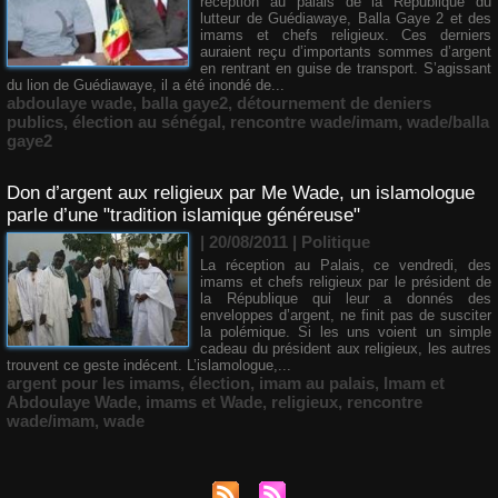
réception au palais de la République du
lutteur de Guédiawaye, Balla Gaye 2 et des
imams et chefs religieux. Ces derniers
auraient reçu d’importants sommes d’argent
en rentrant en guise de transport. S’agissant
du lion de Guédiawaye, il a été inondé de...
abdoulaye wade
,
balla gaye2
,
détournement de deniers
publics
,
élection au sénégal
,
rencontre wade/imam
,
wade/balla
gaye2
Don d’argent aux religieux par Me Wade, un islamologue
parle d’une "tradition islamique généreuse"
| 20/08/2011
|
Politique
La réception au Palais, ce vendredi, des
imams et chefs religieux par le président de
la République qui leur a donnés des
enveloppes d’argent, ne finit pas de susciter
la polémique. Si les uns voient un simple
cadeau du président aux religieux, les autres
trouvent ce geste indécent. L’islamologue,...
argent pour les imams
,
élection
,
imam au palais
,
Imam et
Abdoulaye Wade
,
imams et Wade
,
religieux
,
rencontre
wade/imam
,
wade