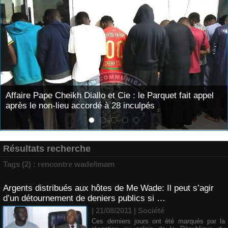
arquet fait appel
Nécrologie : Décès de Djibril Dièye, an
l’émission « Auto Mag » sur la TFM
Résultats recherche
Tags (2) : rencontre wade/imam
Argents distribués aux hôtes de Me Wade: Il peut s’agir
d’un détournement de deniers publics si …
| 21/08/2011
|
Société
Ces derniers jours ont été marqués par la