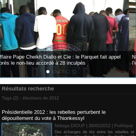
uet fait appel
Nécrologie : Décès de Djibril Dièye, anim
l’émission « Auto Mag » sur la TFM
Résultats recherche
Tags (2) : élections de 2012
Présidentielle 2012 : les rebelles perturbent le
dépouillement du vote à Thionkessyl
Ndiaga DIOUF
| 26/02/2012
|
Politique
Des échanges de tirs entre les rebelles et