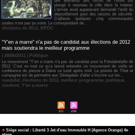
des éléments des forces de l’ordre ont
plongé à nouveau la ville dans la torpeur.
L’armée avait auparavant demandé l’arrêt du
dépouillement pour des raisons de sécurité.
D’ailleurs quelques cinq communautés
rurales n’ont pas pu voter. Le correspondant de...
élections de 2012
,
MFDC
"Y’en a marre" n’a pas de candidat aux élections de 2012
mais soutiendra le meilleur programme
| 28/06/2011
|
Politique
Le mouvement "Y’en a marre n’a pas de candidat pour la Présidentielle de
2012. C’est en tout ce qu’a laissé entendre ce mouvement de veille en
conférence de presse à Dakar ce lundi après midi. La priorité de Thiat et
compagnie est de permettre aux Sénégalais d’aller s’inscrire sur les...
candidat
,
élections de 2012
,
meilleur programme
,
politique
,
soutient
,
Y’en a marre
Siége social : Liberté 3 Jet d'eau Immeuble H (Agence Orange) 4e
etage