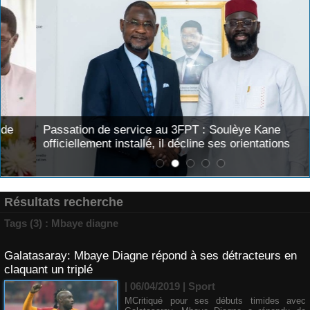
Passation de service au 3FPT : Soulèye Kane
officiellement installé, il décline ses orientations
Résultats recherche
Tags (3) : Mbaye diagne
Galatasaray: Mbaye Diagne répond à ses détracteurs en
claquant un triplé
| 06/04/2019
|
Sport
MCritiqué pour ses débuts timides avec