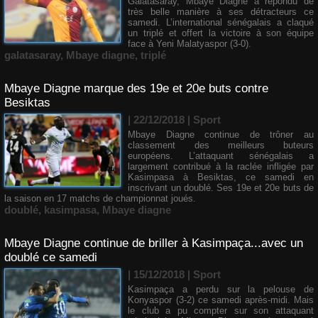
Galatasaray, Mbaye Diagne a répondu de
très belle manière à ses détracteurs ce
samedi. L’international sénégalais a claqué
un triplé et offert la victoire à son équipe
face à Yeni Malatyaspor (3-0).
galatasaray
,
Mbaye diagne
,
triplé
Mbaye Diagne marque des 19e et 20e buts contre
Besiktas
| 22/12/2018
|
Sport
Mbaye Diagne continue de trôner au
classement des meilleurs buteurs
européens. L’attaquant sénégalais a
largement contribué à la raclée infligée par
Kasimpasa à Besiktas, ce samedi en
inscrivant un doublé. Ses 19e et 20e buts de
la saison en 17 matchs de championnat joués.
doublé
,
kasimpasa
,
Mbaye diagne
Mbaye Diagne continue de briller à Kasimpaça...avec un
doublé ce samedi
| 15/12/2018
|
Sport
Kasimpaça a perdu sur la pelouse de
Konyaspor (3-2) ce samedi après-midi. Mais
le club a pu compter sur son attaquant