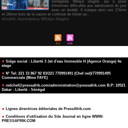
sénégalais Mbaye Diagne, qui a posé
d’énormes difficultés aux adversaires du jour
avec un doublé. Il marque ainsi ses 17ème
et 18ème buts de la saison et continue de trôner au...
doublé
,
kasimpaca
,
Mbaye diagne
Siége social : Liberté 3 Jet d'eau Immeuble H (Agence Orange) 4e
etage
N° Tel: 221 33 867 92 83/221 770991491 (Chef red)/770991495
Commerciale (Mme FAYE)
redchef@pressafrik.com/administration@pressafrik.com B.P: 10521
Dakar - Liberté - Sénégal
Lignes directrices éditoriales de PressAfrik.com
Conditions d'utilisation du Site Journal en ligne WWW-
PRESSAFRIK-COM