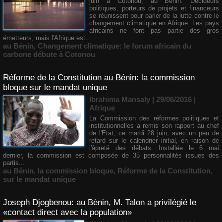
juin à Cotonou, au Bénin. Décideurs
politiques, porteurs de projets et financeurs
se réunissent pour parler de la lutte contre le
changement climatique en Afrique. Les pays
africains ne font pas partie des gros
émetteurs, mais l'Afrique est...
au Bénin
,
Changement climatique: le forum africain du
carbone débute à Cotonou
Réforme de la Constitution au Bénin: la commission
bloque sur le mandat unique
Ibrahima Mansaly
| 29/06/2016
|
Afrique
La Commission des réformes politiques et
institutionnelles a remis son rapport au chef
de l'Etat, ce mardi 28 juin, avec un peu de
retard sur le calendrier initial, en raison de
l'âpreté des débats. Installée le 6 mai
dernier, la commission est composée de 35 personnalités issues des
partis...
au Bénin
,
la commission bloque
,
Réforme de la Constitution
,
sur le mandat unique
Joseph Djogbenou: au Bénin, M. Talon a privilégié le
«contact direct avec la population»