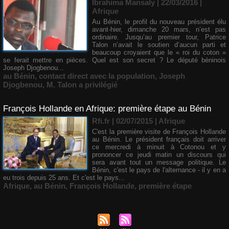
Ibrahima Mansaly
| 22/03/2016
|
Afrique
Au Bénin, le profil du nouveau président élu
avant-hier, dimanche 20 mars, n’est pas
ordinaire. Jusqu’au premier tour, Patrice
Talon n’avait le soutien d’aucun parti et
beaucoup croyaient que le « roi du coton »
se ferait mettre en pièces. Quel est son secret ? Le député béninois
Joseph Djogbenou...
au Bénin
,
contact direct avec la population
,
Joseph
Djogbenou
,
M. Talon a privilégié
François Hollande en Afrique: première étape au Bénin
Rfi.fr | 02/07/2015
|
Afrique
C'est la première visite de François Hollande
au Bénin. Le président français doit arriver
ce mercredi à minuit à Cotonou et y
prononcer ce jeudi matin un discours qui
sera avant tout un message politique. Le
Bénin, c'est le pays de l'alternance - il y en a
eu trois depuis 25 ans. Et c'est le pays...
Afrique
,
au Bénin
,
François Hollande
,
première étape