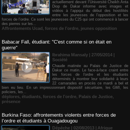
actuellement devant l’Université Cheikh Anta
Diop de Dakar informe avec images et
vidéos à l’appqui du début des hostilités
entre les jeunesses de l’opposition et les
forces de l’ordre. Ce sont les jeunesses du C25 qui ont commencé à lancer
des pierres sur les...
Affrontements Ucad
,
forces de l’ordre
,
jeunes opposition
Babacar Fall, étudiant: "C'est comme si on était en
guerre"
Ibrahima Mansaly
| 27/05/2014
|
Société
Chaude matinée au Palais de Justice de
Dakar ce matin. Le face-à-face craint entre
les forces de l'ordre et les étudiants
déterminés à montrer leur solidarité à leurs
22 camarades en procès ce mardi a bel et
bien eu lieu. En un impressionnant dispositif sécuritaire, les GMI, les
policiers, les...
déplores
,
étudiants
,
forces de l’ordre
,
Palais de Justice
,
présence
Burkina Faso: affrontements violents entre forces de
l’ordre et étudiants à Ouagadougou
Dépéche | 02/08/2013
|
Afrique