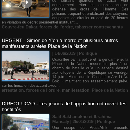
de certains quartiers de Dakar vont
certainement irriter les organisations de
défense des droits de l’Homme. Des
policiers traquant et brutalisant des citoyens,
coupables de circuler au-delà de 20 heures
en violation du décret présidentiel instituant...
Couvre-feu Dakar
,
forces de l’ordre
,
tabasser contrevenants
URGENT - Simon de Y’en a marre et plusieurs autres
manifestants arrêtés Place de la Nation
| 14/06/2019
|
Politique
Quadrillée par la police et la gendarmerie, la
Place de la Nation ressemble plus à un
champ de bataille qu’a un espace destiné
aux citoyens de la République ce vendredi
14 juin. Alors que le Collectif « Aar Li Ñu
Bok » maintient son rassemblement prévu
sur les lieux, en désaccord avec...
arrestation
,
forces de l’ordre
,
manifestation
,
Place de la Nation
DIRECT UCAD - Les jeunes de l’opposition ont ouvert les
hostilités
Salif Sakhanokho et Ibrahima
Mansaly | 25/01/2019
|
Politique
Une équipe de PressAfrik, présente