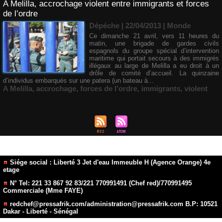
A Melilla, accrochage violent entre immigrants et forces
de l’ordre
Dépéche | 22/04/2013
|
Monde
Ce dimanche 21 avril, vers 11 heures du
matin, une brigade de gardes civils
espagnols du groupe spécial d’intervention
maritime qui portait secours à des immigrés
illégaux au large de Melilla a eu droit à un
drôle de comité d’accueil. La quinzaine
d’individus embarqués sur une patera (un bateau à...
A Melilla
,
accrochage
,
forces de l’ordre
,
immigrants
,
violent
Siége social : Liberté 3 Jet d'eau Immeuble H (Agence Orange) 4e
etage
N° Tel: 221 33 867 92 83/221 770991491 (Chef red)/770991495
Commerciale (Mme FAYE)
redchef@pressafrik.com/administration@pressafrik.com B.P: 10521
Dakar - Liberté - Sénégal