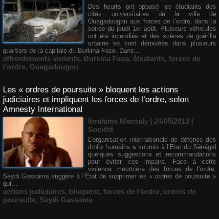
Des heurts ont opposé les étudiants des
cités universitaires de la ville de
Ouagadougou aux forces de l’ordre, dans la
soirée du jeudi 1er août. Plusieurs véhicules
ont été incendiés et des scènes de guérilla
urbaine se sont déroulées dans plusieurs
quartiers de la capitale du Burkina Faso. Dans...
affrontements violents
,
Burkina Faso
,
étudiants
,
forces de
l’ordre
,
Ouagadougou
Les « ordres de poursuite » bloquent les actions
judiciaires et impliquent les forces de l’ordre, selon
Amnesty International
Ibrahima Mansaly
| 24/05/2013
|
Société
L’organisation internationale de défense des
droits humains a soumis à l’Etat du Sénégal
quelques suggestions et recommandations
pour éviter ces impairs. Face à cette
violence meurtrière des forces de l’ordre,
Seydi Gassama suggère à l’Etat de supprimer les « ordres de poursuite »
qui,...
actions judiciaires
,
bloquent
,
forces de l’ordre
,
ordres de
poursuite
,
Seydi Gassama