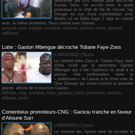
déboursée par Aziz Ndiaye pour décrocher
Eumeu Sène. Un accord entre le jeune
promoteur et le chef de file de l’écurie Tay
Shinger en vue d’une confrontation avec
Modou Lô ou Balla Gaye 2 déjà en contrat
avec le même promoteur. Sous contrat avec Gaston...
accord
,
aziz ndiaye
,
combat
,
contrat
,
eumeu sène
,
gaston
,
millions
Lutte : Gaston Mbengue décroche Tidiane Faye-Zoss
| 19/10/2012
|
Sport
Le combat entre Zoss et Tidiane Faye vient
d’être ficelé par le promoteur Gaston
Mbengue qui a fait l’annonce ce jeudi à la
presse. Une confrontation entre le
« professeur » de Lansar et le show man de
Door Dooraat qui sonne comme la première
grande affiche de la structure Gaston...
affiche
,
cng
,
combat
,
faye
,
gaston
,
lutte
,
présente
,
saison
,
tidiane
,
zoss
Contentieux promoteurs-CNG : Gackou tranche en faveur
d’Alioune Sarr
| 03/09/2012
|
Sport
Le ministre des Sports vient de recadrer le