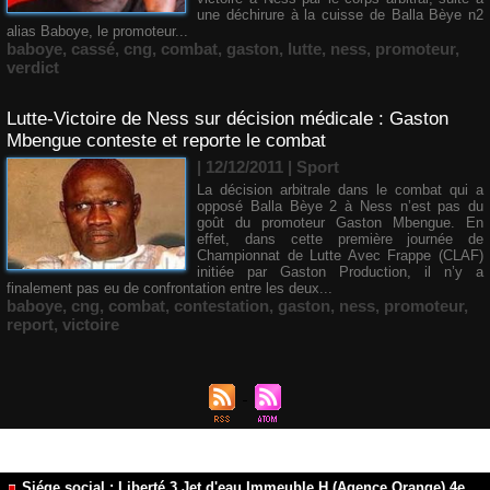
une déchirure à la cuisse de Balla Bèye n2
alias Baboye, le promoteur...
baboye
,
cassé
,
cng
,
combat
,
gaston
,
lutte
,
ness
,
promoteur
,
verdict
Lutte-Victoire de Ness sur décision médicale : Gaston
Mbengue conteste et reporte le combat
| 12/12/2011
|
Sport
La décision arbitrale dans le combat qui a
opposé Balla Bèye 2 à Ness n’est pas du
goût du promoteur Gaston Mbengue. En
effet, dans cette première journée de
Championnat de Lutte Avec Frappe (CLAF)
initiée par Gaston Production, il n’y a
finalement pas eu de confrontation entre les deux...
baboye
,
cng
,
combat
,
contestation
,
gaston
,
ness
,
promoteur
,
report
,
victoire
Siége social : Liberté 3 Jet d'eau Immeuble H (Agence Orange) 4e