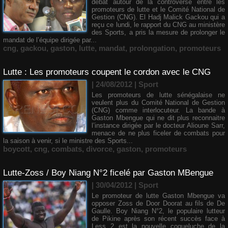
débat autour de la controverse entre les
promoteurs de lutte et le Comité National de
Gestion (CNG). El Hadj Malick Gackou qui a
reçu ce lundi, le rapport du CNG au ministère
des Sports, a pris la mesure de prolonger le
mandat de l’équipe dirigée par...
cng
,
gackou
,
gaston
,
lutte
,
mandat
,
prolongation
,
promoteurs
Lutte : Les promoteurs coupent le cordon avec le CNG
| 24/08/2012
|
Sport
Les promoteurs de lutte sénégalaise ne
veulent plus du Comité National de Gestion
(CNG) comme interlocuteur. La bande à
Gaston Mbengue qui ne dit plus reconnaitre
l’instance dirigée par le docteur Alioune Sarr,
menace de ne plus ficeler de combats pour
la saison à venir, si le ministre des Sports...
boycott
,
cng
,
combats
,
divorce
,
gaston
,
promoteurs
Lutte-Zoss / Boy Niang N°2 ficelé par Gaston MBengue
| 30/04/2012
|
Sport
Le promoteur de lutte Gaston Mbengue va
opposer Zoss de Door Doorat au fils de De
Gaulle. Boy Niang N°2, le populaire lutteur
de Pikine après son récent succès face à
Less 2 est la nouvelle coqueluche de la