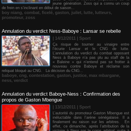
jeune génération. Zoss qui a connu un coup
de frein en s’inclinant en début de saison...
boy niang
,
combat
,
ficelé
,
gaston
,
juilet
,
lutte
,
lutteurs
,
promoteur
,
zoss
Annulation du verdict Ness-Baboye : Lansar se rebelle
| 14/12/2011
|
Sport
Ça risque de tourner au vinaigre entre
l’écurie Lansar et le CNG de lutte.
L’annulation du verdict du combat opposant
Ness à Baboye n’a pas plu au staff de la
« Baleine » qui n’entend pas se frotter à
nouveau contre Baboye et réclame son
reliquat bloqué au CNG. La décision du CNG...
baboye
,
cng
,
contestation
,
gaston
,
justice
,
max mbargane
,
ness
,
verdict
Annulation du verdict Baboye-Ness : Confirmation des
propos de Gaston Mbengue
| 13/12/2011
|
Sport
L’autorité du promoteur Gaston Mbengue est
inéluctable dans l’arène sénégalaise. Il a
finalement eu raison sur les arbitres. En
effet, ce dimanche, après l’attribution de la
victoire à Ness par le corps arbitral, suite à