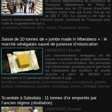
Le service départemental du commerce de
Tivaouane (département de Thiès) a
réquisitionné plus de 23 tonnes d’arachides
vendues moins cher que le prix fixé qui est
de 305 F CFA. La saisine a été faite au
marché hebdomadaire de Pékesse (ouest, commune de Tivaouane) avec
l’aide de la gendarmerie qui a...
arachides
,
Pekesse
,
prix
,
saisie
,
Tivaouane
,
tonnes
Saisie de 10 tonnes de « jumbo made in Mbeubess » : le
marché sénégalais sauvé de justesse d’intoxication
| 04/01/2013
|
Société
Les consommateurs sénégalais ont été
sauvés in extrémis des produits alimentaires
malsains à la consommation. Des personnes
mal intentionnées poussées par le gain facile
qui fabriquaient des bouillons en poudre
recyclée à partir de déchets vont
comparaitre le 17 janvier prochain devant le juge...
bouillon
,
comparution
,
consommateurs
,
escroquerie
,
jumbo
,
justice
,
mbeubeuss
,
poudre
,
recyclage
,
saisie
,
sénégal
,
tonnes
Scandale à Sabodala : 11 tonnes d’or emportés par
l’ancien régime (révélation)
| 05/07/2012
|
Société