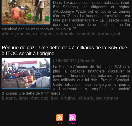
Dans l’extraction de l’or de Sabodala (Sud-
Est Sénégal), les dirigeants du régime
d’Abdoulaye Wade ont empoché 11 tonnes
d’or en 12 ans. La fracassante révélation est
faite par l’hebdomadaire « La Gazette » qui,
dans sa parution de ce jeudi, estime l’or
encaissé par les ex tenants du pouvoir à 25...
affaire
,
ancien
,
or
,
régime
,
sabodala
,
scandale
,
tonnes
,
vol
Pénurie de gaz : Une dette de 07 milliards de la SAR due
à ITOC serait à l’origine
| 19/06/2012
|
Société
La Société Africaine de Raffinage (SAR) n’a
plus la capacité financière d’assurer le
paiement financière des butaniers à cause
des milliards que lui doit l’Etat du Sénégal.
Cette situation, nous renseigne le journal
« L’observateur », empêche la société
d’honorer une dette de 07 milliards...
butane
,
dette
,
état
,
gaz
,
itoc
,
origine
,
pénurie
,
sar
,
tonnes