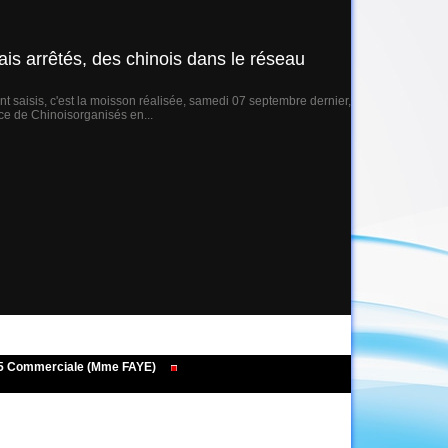
is arrêtés, des chinois dans le réseau
t saisis, c'est la moisson réalisée, samedi 07 septembre dernier,
ce de Chinoisorganisés en...
495 Commerciale (Mme FAYE)