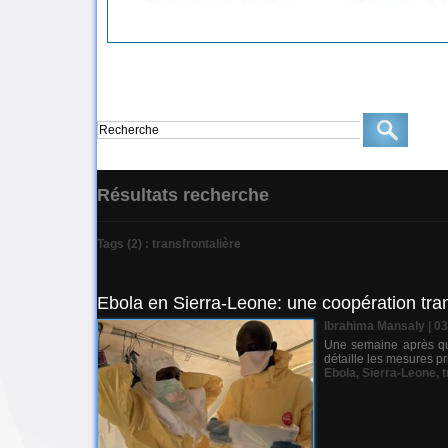
Résultats recherche
Tags (2) : transfrontalière
Ebola en Sierra-Leone: une coopération tran
Ibrahima Mansaly
| 0
Une semaine après que
détaille les mesures pr
Ebola
,
Sierra-Leone
,
t