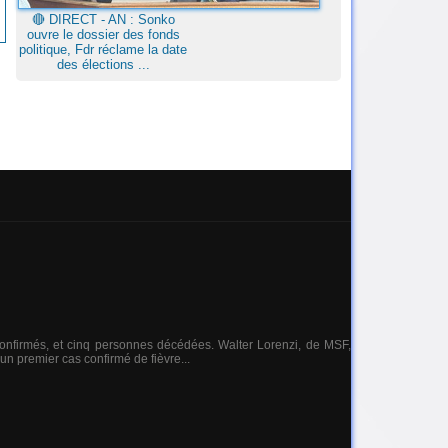
🔴​ DIRECT - AN : Sonko
ouvre le dossier des fonds
politique, Fdr réclame la date
des élections ...
onfirmés, et cinq personnes décédées. Walter Lorenzi, de MSF,
un premier cas confirmé de fièvre...