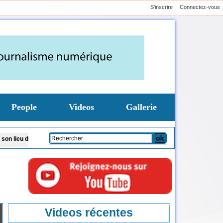
S'inscrire
Connectez-vous
People
Videos
Gallerie
de vacances
Après l'appel du CNTS, 280 poches de sang collectées en une jo
Videos récentes