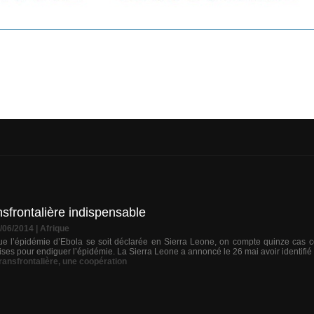
sfrontalière indispensable
3/06/2014
|
Afrique
 l’épidémie d’Ebola se soit déclarée en Sierra Leone, on compte quinze cas c
ises pour endiguer l’épidémie. La Sierra Leone a annoncé le 26 mai avoir identifié 
ransfrontalière
,
une coopération