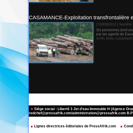
CASAMANCE-Exploitation transfrontalière et
| 10/09/2012
|
Société
Six personnes dont une
par les agents de Eaux
arrêt
,
bois
,
casamanc
Siége social : Liberté 3 Jet d'eau Immeuble H (Agence Or
redchef@pressafrik.com/administration@pressafrik.com B.P: 
Lignes directrices éditoriales de PressAfrik.com
Condi