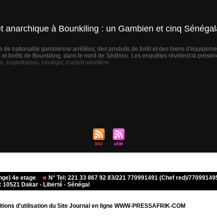
 anarchique à Bounkiling : un Gambien et cinq Sénégala
 de nationalité gambienne arrêtées, des produits de forêt et des biens d'équipemen
 et forêts de Bounkiling, dans le nord de Sédhiou. Les enquêtes révèlent la présen
e
,
exploitation
,
sénégal
,
transfrontalière
ange) 4e etage
N° Tel: 221 33 867 92 83/221 770991491 (Chef red)/770991
10521 Dakar - Liberté - Sénégal
tions d'utilisation du Site Journal en ligne WWW-PRESSAFRIK-COM