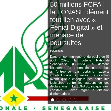
nationale : une
session
extraordinaire
convoquée sur les
exonérations
fiscales et les
licences de pêche
06/08/2026
Dans un arrêté daté du 06 août 2026, le
président de l'Assemblée nationale a
acté la tenue d'une session extraordinaire
consacrée au contrôle des finances
publiques et du secteur maritime. La
clôture des travaux interviendra dès
l'épuisement des points inscrits au
programme. Cette session
extraordinaire s'articulera autour de deux
axes prioritaires d'évaluation et de
contrôle. Les...