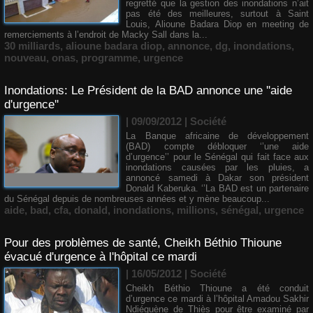
regretté que la gestion des inondations n’ait
pas été des meilleures, surtout à Saint
Louis, Alioune Badara Diop en meeting de
remerciements à l’endroit de Macky Sall dans la...
30 milliards
,
alioune badara diop
,
annonce
,
dg
,
inondations
,
nouveau
,
onas
,
programme
,
urgence
Inondations: Le Président de la BAD annonce une ''aide
d'urgence''
| 09/09/2012
|
Société
La Banque africaine de développement
(BAD) compte débloquer ‘’une aide
d’urgence’’ pour le Sénégal qui fait face aux
inondations causées par les pluies, a
annoncé samedi à Dakar son président
Donald Kaberuka. ‘’La BAD est un partenaire
du Sénégal depuis de nombreuses années et y mène beaucoup...
aide
,
bad
,
cfa
,
donald
,
inondations
,
millions
,
sénégal
,
urgence
Pour des problèmes de santé, Cheikh Béthio Thioune
évacué d'urgence à l'hôpital ce mardi
| 16/05/2012
|
Société
Cheikh Béthio Thioune a été conduit
d’urgence ce mardi à l’hôpital Amadou Sakhir
Ndiéguène de Thiès pour être examiné par