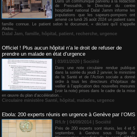
Dans un communiqué parvenu à la rédaction
de Pressafrik, le Directeur du centre
hospitalier national Dalal Jamm informe les
populations que les sapeurs-pompiers ont
amené ce lundi 26 août 2024 un patient sans
famille connue. Le patient selon le document, « déclare qu'il s'appelle
Abdou...
Dalal Jam
,
famille
,
hôpital
,
patient
,
recherche
,
urgence
Officiel ! Plus aucun hôpital n’a le droit de refuser de
prendre un malade en état d’urgence
| 03/01/2020
|
Société
Dans une note circulaire rendue publique
dans la soirée du jeudi 2 janvier, le ministère
de la Santé et de l’Action sociale a donné
ordre à tous les directeurs d’hôpitaux de
veiller à l’application des nouvelles mesures
(voir la note) prises dans le cadre de la mise
en œuvre du plan d’accélération...
Circulaire ministère Santé
,
hôpital
,
malades
,
urgence
Ebola: 200 experts réunis en urgence à Genève par l’OMS
Rfi.fr | 04/09/2014
|
Société
Près de 200 experts sont réunis, les 4 et 5
septembre, à Genève sous l'égide de