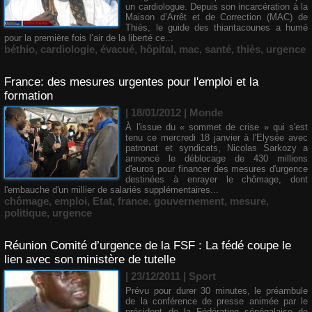
un cardiologue. Depuis son incarcération à la
Maison d’Arrêt et de Correction (MAC) de
Thiès, le guide des thiantacounes a humé
pour la première fois l’air de la liberté ce...
béthio
,
cardiologie
,
évacué
,
hôpital
,
mac
,
santé
,
thiès
,
urgence
France: des mesures urgentes pour l'emploi et la
formation
| 18/01/2012
|
Monde
À l'issue du « sommet de crise » qui s'est
tenu ce mercredi 18 janvier à l'Elysée avec
patronat et syndicats, Nicolas Sarkozy a
annoncé le déblocage de 430 millions
d'euros pour financer des mesures d'urgence
destinées à enrayer le chômage, dont
l'embauche d'un millier de salariés supplémentaires...
chômage
,
emploi
,
Etat
,
france
,
gouvernement
,
mesure
,
politique
,
urgence
Réunion Comité d’urgence de la FSF : La fédé coupe le
lien avec son ministère de tutelle
| 23/12/2011
|
Sport
Prévu pour durer 30 minutes, le préambule
de la conférence de presse animée par le
président de la Fédération sénégalaise de