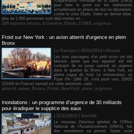
l'Organisation mondiale de la santé (OMS)
pour faire le point sur les traitements
actuellement en phase de test en laboratoire,
contre le virus Ebola. Selon un dernier bilan,
plus de 1 900 personnes sont déjà mortes en...
200 experts réunis
,
à Genève
,
Ebola
,
l’OMS
,
urgence
Froid sur New York : un avion atterrit d'urgence en plein
Bronx
Le Parisien | 05/01/2014
|
Monde
Les trois passagers d'un petit avion ont été
blessés après que leur appareil eût été
contraint de se poser samedi en urgence
dans le quartier du Bronx, à New York, en
pleine vague de froid. Le monomoteur, un
Piper PA- 1966 28, s'est posé vers 15H20
(21H20 en France) samedi sur cette autoroute, sans...
atterrit
,
avion
,
Bronx
,
Froid
,
NewYork
,
plein
,
urgence
Inondations : un programme d’urgence de 30 milliards
pour éradiquer le supplice des eaux
| 11/12/2012
|
Société
Le nouveau Directeur général de l’Office
National de l’Assainissement (ONAS), fait
des inondations sa priorité. Après avoir