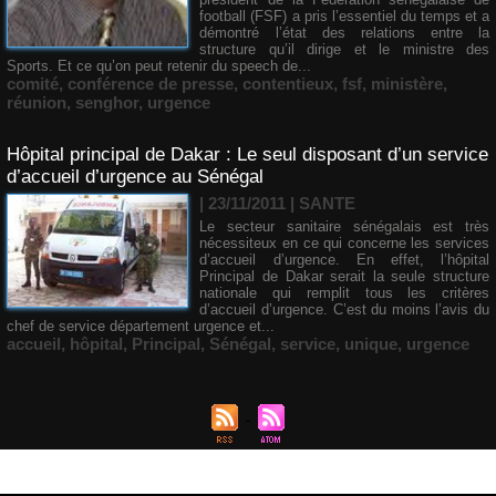
football (FSF) a pris l’essentiel du temps et a
démontré l’état des relations entre la
structure qu’il dirige et le ministre des
Sports. Et ce qu’on peut retenir du speech de...
comité
,
conférence de presse
,
contentieux
,
fsf
,
ministère
,
réunion
,
senghor
,
urgence
Hôpital principal de Dakar : Le seul disposant d’un service
d’accueil d’urgence au Sénégal
| 23/11/2011
|
SANTE
Le secteur sanitaire sénégalais est très
nécessiteux en ce qui concerne les services
d’accueil d’urgence. En effet, l’hôpital
Principal de Dakar serait la seule structure
nationale qui remplit tous les critères
d’accueil d’urgence. C’est du moins l’avis du
chef de service département urgence et...
accueil
,
hôpital
,
Principal
,
Sénégal
,
service
,
unique
,
urgence