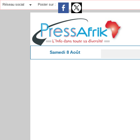
Réseau social
Poster sur :
Samedi 8 Août
Daka
21:54