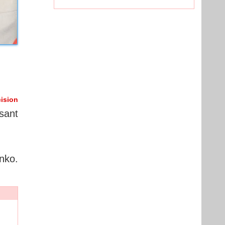
ision
sant
nko.