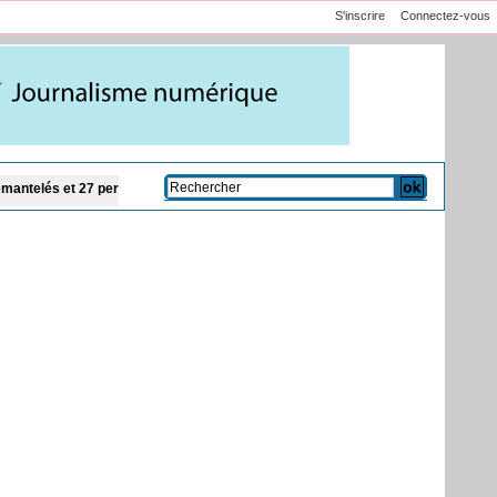
S'inscrire
Connectez-vous
personnes interpellées
CAN féminine 2026 : l'Algérie renverse la Côte d'Ivoire