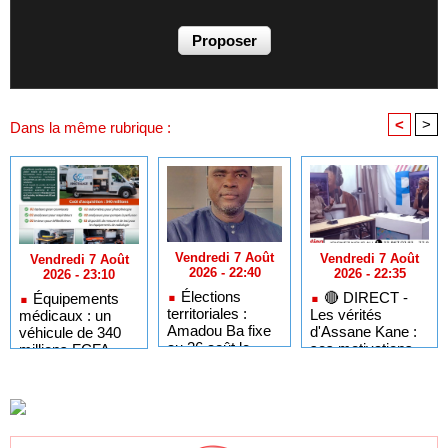
<
>
Dans la même rubrique :
Vendredi 7 Août
Vendredi 7 Août
Vendredi 7 Août
2026 - 22:40
2026 - 22:35
2026 - 23:10
Élections
🔴​ DIRECT -
Équipements
territoriales :
Les vérités
médicaux : un
Amadou Ba fixe
d'Assane Kane :
véhicule de 340
au 26 août le
ses motivations,
millions FCFA
dernier jour pour
"Kiiraay" et les
pour dépanner les
respecter le
défis de PASTEF
hôpitaux du
cadre légal
Sénégal