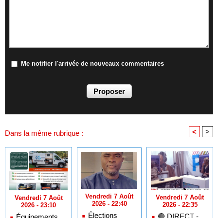
Me notifier l'arrivée de nouveaux commentaires
<
>
Dans la même rubrique :
Vendredi 7 Août
Vendredi 7 Août
Vendredi 7 Août
2026 - 22:40
2026 - 22:35
2026 - 23:10
Élections
🔴​ DIRECT -
Équipements