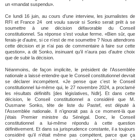
un «mandat suspendu».
Ce lundi 16 juin, au cours d’une interview, les journalistes de
RFI et France 24 ont voulu savoir si Sonko serait prêt à se
soumettre à une décision défavorable du Conseil
constitutionnel. Sa réponse s’est voulue ferme. «Bien sûr, que
ferais-je d'autre, si ce n'est de me soumettre ? Nous attendrons
cette décision et je n'ai pas de commentaire à faire sur cette
question», a dit Sonko, insinuant qu’il n’aura pas d’autre choix
que de subir la décision.
Néanmoins, de façon implicite, le président de l’Assemblée
nationale a laissé entendre que le Conseil constitutionnel devrait
se déclarer incompétent. «Je pense que c'est le Conseil
constitutionnel lui-même qui, le 27 novembre 2024, a proclamé
les résultats définitifs [des législatives, Ndlr]. Et dans cette
décision, le Conseil constitutionnel a considéré que M.
Ousmane Sonko, tête de liste du Pastef, est député à
l'Assemblée nationale. Il n'ignorait pas à ce moment-là que
j'étais Premier ministre du Sénégal. Donc, le Conseil
constitutionnel a lui-même répondu à cette question
définitivement. Et dans sa jurisprudence constante, il a toujours
considéré qu'il n'était même pas compétent, parce que ça