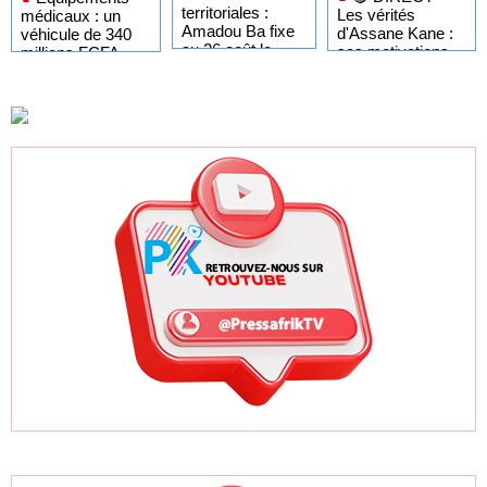
territoriales :
Les vérités
médicaux : un
Amadou Ba fixe
d'Assane Kane :
véhicule de 340
au 26 août le
ses motivations,
millions FCFA
dernier jour pour
"Kiiraay" et les
pour dépanner les
respecter le
défis de PASTEF
hôpitaux du
cadre légal
Sénégal