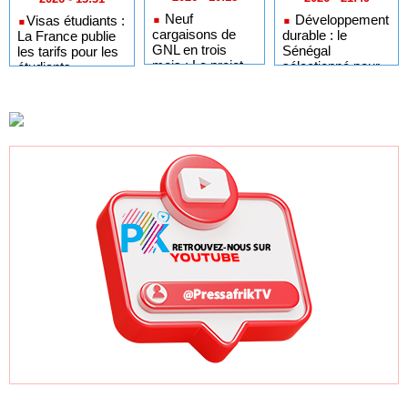
Neuf
Développement
​Visas étudiants :
cargaisons de
durable : le
La France publie
GNL en trois
Sénégal
les tarifs pour les
mois : Le projet
sélectionné pour
étudiants
GTA en pleine
l'Africa Day à
sénégalais et
accélération
New York grâce à
autres candidats
après un premier
ses bonnes
africains
trimestre record
pratiques sur les
ODD