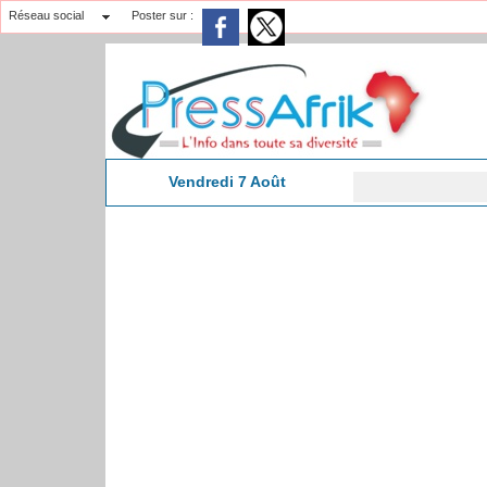
Réseau social
Poster sur :
Vendredi 7 Août
Don
2:47