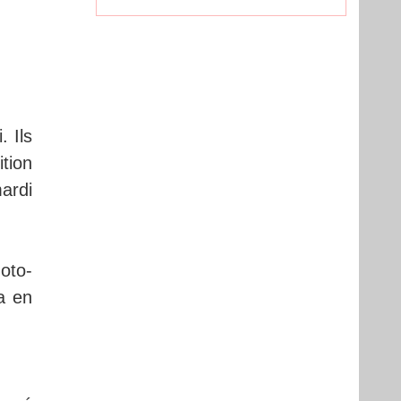
 Ils
tion
ardi
oto-
ia en