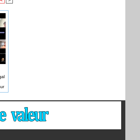
gal
sur