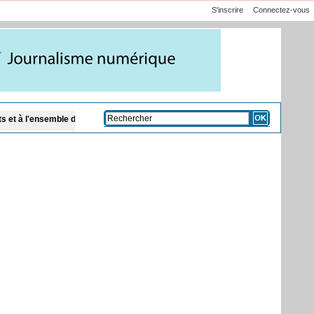
S'inscrire
Connectez-vous
e des citoyens
Code de la famille et présence des cadis : Dar Al Istiqaamah p