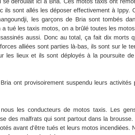
i se déroulait ici à Bria. Ces motos taxis ont rem
 ils sont allés les déposer effectivement à Ippy. 
mangoundji, les garçons de Bria sont tombés dan
 a tué les taxis motos, on a brûlé toutes les motos 
sassinés aussi. Donc au total, ça fait dix morts q
rces alliées sont parties là-bas, ils sont sur le te
ur les lieux et ils sont déployés à la poursuite d
ria ont provisoirement suspendu leurs activités 
 nous les conducteurs de motos taxis. Les gen
use des malfrats qui sont partout dans la brousse.
gotés avant d'être tués et leurs motos incendiées.