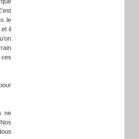
orqué
C'est
s le
et il
u’on
rrain
e ces
pour
s ne
 Nos
 Nous