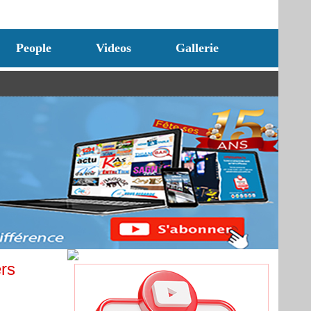
People
Videos
Gallerie
rs