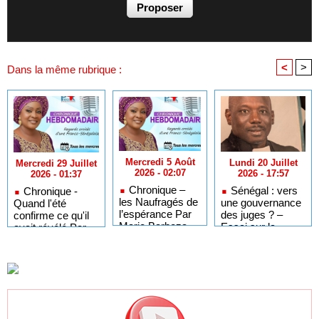
<
>
Dans la même rubrique :
Mercredi 5 Août
Lundi 20 Juillet
Mercredi 29 Juillet
2026 - 02:07
2026 - 17:57
2026 - 01:37
Chronique –
Sénégal : vers
Chronique -
les Naufragés de
une gouvernance
Quand l'été
l’espérance Par
des juges ? –
confirme ce qu'il
Marie Barboza
Essai sur la
avait révélé Par
MENDY –
dikastocratie
Marie Barboza
Regards Croisés
MENDY –
d’une Franco-
Regards Croisés
Sénégalaise
d’une Franco-
Sénégalaise