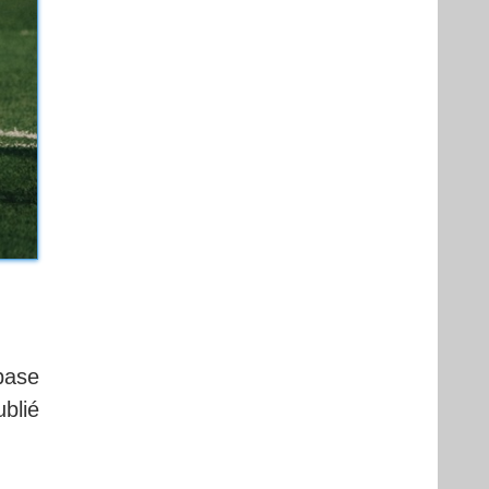
base
blié