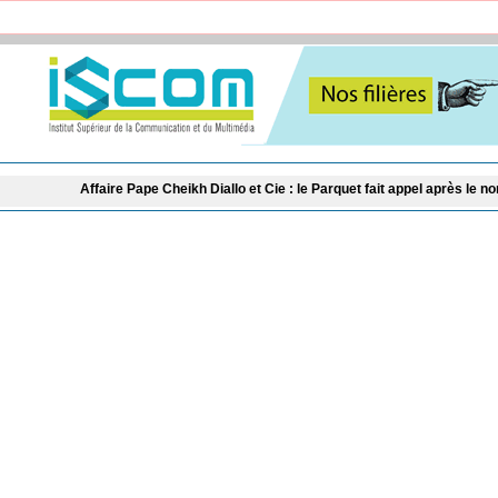
llo et Cie : le Parquet fait appel après le non-lieu accordé à 28 inculpés
Équi