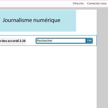
S'inscrire
Connectez-vous
pements médicaux : un véhicule de 340 millions FCFA pour dépanner les hôpit