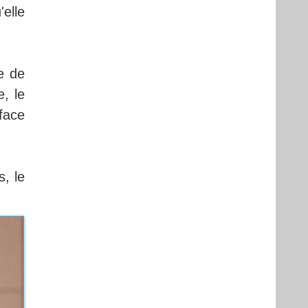
elle
e de
, le
face
, le