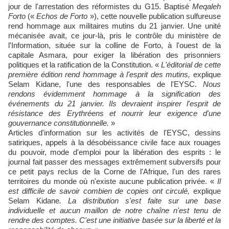
jour de l'arrestation des réformistes du G15. Baptisé
Meqaleh
Forto
(«
Echos de Forto
»), cette nouvelle publication sulfureuse
rend hommage aux militaires mutins du 21 janvier. Une unité
mécanisée avait, ce jour-là, pris le contrôle du ministère de
l'Information, située sur la colline de Forto, à l'ouest de la
capitale Asmara, pour exiger la libération des prisonniers
politiques et la ratification de la Constitution. «
L'éditorial de cette
première édition rend hommage à l'esprit des mutins,
explique
Selam Kidane, l'une des responsables de l'EYSC.
Nous
rendons évidemment hommage à la signification des
événements du 21 janvier. Ils devraient inspirer l'esprit de
résistance des Erythréens et nourrir leur exigence d'une
gouvernance constitutionnelle.
»
Articles d'information sur les activités de l'EYSC, dessins
satiriques, appels à la désobéissance civile face aux rouages
du pouvoir, mode d'emploi pour la libération des esprits : le
journal fait passer des messages extrêmement subversifs pour
ce petit pays reclus de la Corne de l'Afrique, l'un des rares
territoires du monde où n'existe aucune publication privée. «
Il
est difficile de savoir combien de copies ont circulé,
explique
Selam Kidane
. La distribution s'est faite sur une base
individuelle et aucun maillon de notre chaîne n'est tenu de
rendre des comptes. C'est une initiative basée sur la liberté et la