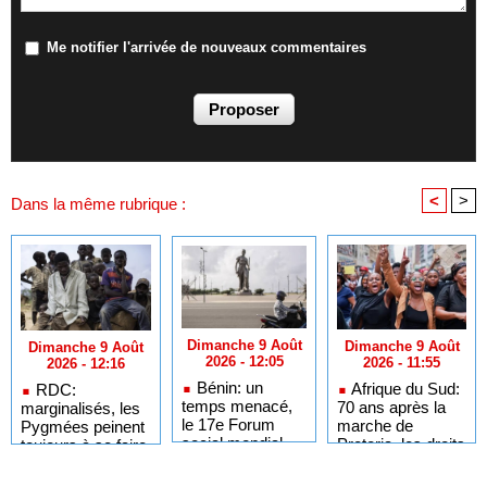
Me notifier l'arrivée de nouveaux commentaires
<
>
Dans la même rubrique :
Dimanche 9 Août
Dimanche 9 Août
Dimanche 9 Août
2026 - 12:05
2026 - 11:55
2026 - 12:16
Bénin: un
Afrique du Sud:
RDC:
temps menacé,
70 ans après la
marginalisés, les
le 17e Forum
marche de
Pygmées peinent
social mondial
Pretoria, les droits
toujours à se faire
s’est achevé
femmes noires
entendre dans la
avec des
restent très
société