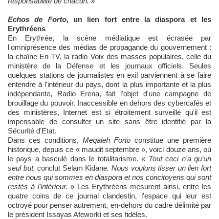
responsabilité de chacun.
»
Echos de Forto
, un lien fort entre la diaspora et les
Erythréens
En Erythrée, la scène médiatique est écrasée par
l'omniprésence des médias de propagande du gouvernement :
la chaîne Eri-TV, la radio Voix des masses populaires, celle du
ministère de la Défense et les journaux officiels. Seules
quelques stations de journalistes en exil parviennent à se faire
entendre à l'intérieur du pays, dont la plus importante et la plus
indépendante, Radio Erena, fait l'objet d'une campagne de
brouillage du pouvoir. Inaccessible en dehors des cybercafés et
des ministères, Internet est si étroitement surveillé qu'il est
impensable de consulter un site sans être identifié par la
Sécurité d'Etat.
Dans ces conditions,
Meqaleh Forto
constitue une première
historique, depuis ce « maudit septembre », voici douze ans, où
le pays a basculé dans le totalitarisme. «
Tout ceci n'a qu'un
seul but,
conclut Selam
Kidane
. Nous voulons tisser un lien fort
entre nous qui sommes en diaspora et nos concitoyens qui sont
restés à l'intérieur.
» Les Erythréens mesurent ainsi, entre les
quatre coins de ce journal clandestin, l'espace qui leur est
octroyé pour penser autrement, en-dehors du cadre délimité par
le président Issayas Afeworki et ses fidèles.