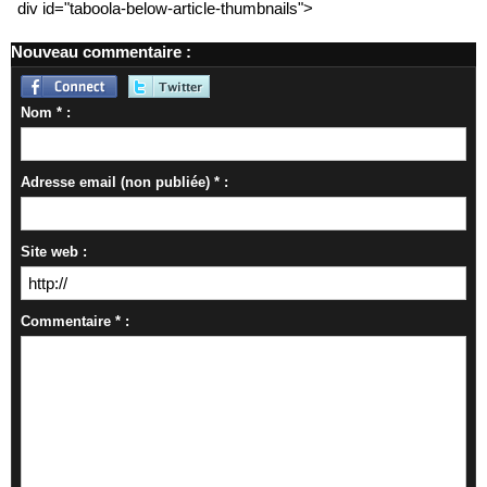
div id="taboola-below-article-thumbnails">
Nouveau commentaire :
Nom * :
Adresse email (non publiée) * :
Site web :
Commentaire * :